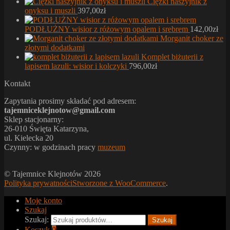
Ciężki naszyjnik z
onyksu i muszli
397,00
zł
PODŁUŻNY wisior z różowym opalem i srebrem
142,00
zł
Morganit choker ze
złotymi dodatkami
Komplet biżuterii z
lapisem lazuli: wisior i kolczyki
796,00
zł
Kontakt
Zapytania prosimy składać pod adresem:
tajemniceklejnotow@gmail.com
Sklep stacjonarny:
26-010 Święta Katarzyna,
ul. Kielecka 20
Czynny: w godzinach pracy
muzeum
© Tajemnice Klejnotów 2026
Polityka prywatności
Stworzone z WooCommerce
.
Moje konto
Szukaj
Szukaj:
Szukaj
Koszyk
0