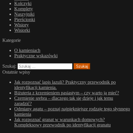
Kolczyki
Komplety
Naszyjniki
Pierścionki
Wisiory
Wisiorki
Kategorie
O kamieniach
Praktyczne wskazówki
Szukaj:
Ostatnie wpisy
Jak rozpoznać lapis lazuli? Praktyczny przewodnik po
identyfikacji kamienia.
Biżuteria z krzemieniem pasiastym – czy warto ją mieć?
Czernienie srebra – dlaczego tak się dzieje i jak temu
zaradzić?
Odmiany agatu – poznaj najpiękniejsze rodzaje tego słynnego
kamienia
Jak rozpoznać granat w warunkach domowych?
Kompleksowy przewodnik po identyfikacji granatu