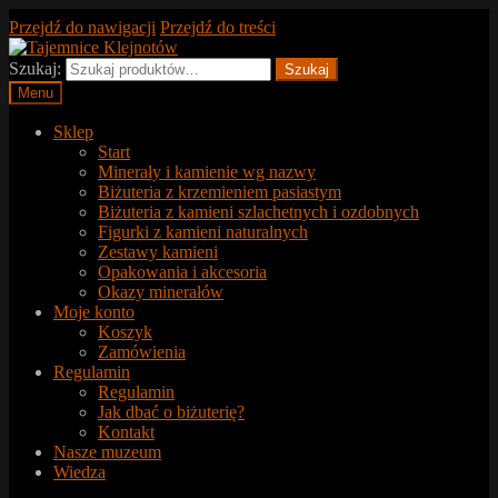
Przejdź do nawigacji
Przejdź do treści
Szukaj:
Szukaj
Menu
Sklep
Start
Minerały i kamienie wg nazwy
Biżuteria z krzemieniem pasiastym
Biżuteria z kamieni szlachetnych i ozdobnych
Figurki z kamieni naturalnych
Zestawy kamieni
Opakowania i akcesoria
Okazy minerałów
Moje konto
Koszyk
Zamówienia
Regulamin
Regulamin
Jak dbać o biżuterię?
Kontakt
Nasze muzeum
Wiedza