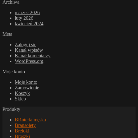
Archiwa
marzec 2026
luty 2026
kwiecień 2024
Meta
Zaloguj się
Kanał wpisów
Kanał komentarzy
WordPress.org
Moje konto
Moje konto
Zamówienie
Koszyk
Sklep
Produkty
Biżuteria męska
Bransolety
Breloki
Broszki