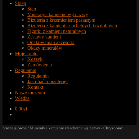
Sklep
Start
Minerały i kamienie wg nazwy
Biżuteria z krzemieniem pasiastym
Biżuteria z kamieni szlachetnych i ozdobnych
Figurki z kamieni naturalnych
Zestawy kamieni
Opakowania i akcesoria
Okazy minerałów
Moje konto
Koszyk
Zamówienia
Regulamin
Regulamin
Jak dbać o biżuterię?
Kontakt
Nasze muzeum
Wiedza
0,00
zł
Strona główna
/
Minerały i kamienie szlachetne wg nazwy
/
Chryzopraz