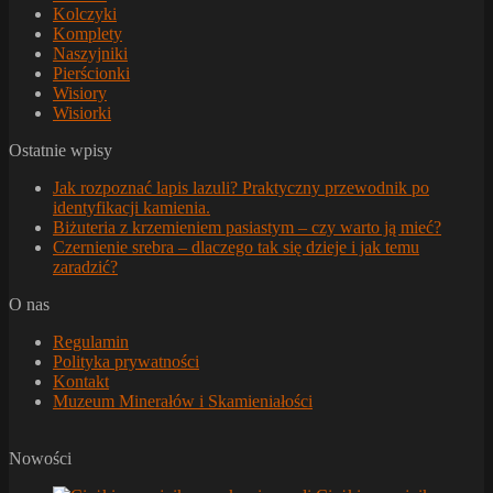
Kolczyki
Komplety
Naszyjniki
Pierścionki
Wisiory
Wisiorki
Ostatnie wpisy
Jak rozpoznać lapis lazuli? Praktyczny przewodnik po
identyfikacji kamienia.
Biżuteria z krzemieniem pasiastym – czy warto ją mieć?
Czernienie srebra – dlaczego tak się dzieje i jak temu
zaradzić?
O nas
Regulamin
Polityka prywatności
Kontakt
Muzeum Minerałów i Skamieniałości
Nowości