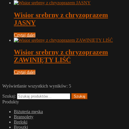
Wisior srebrny z chryzoprazem
JASNY
Czytaj dalej
Wisior srebrny z chryzoprazem
ZAWINIĘTY LIŚĆ
Czytaj dalej
Wyświetlanie wszystkich wyników: 5
Szukaj:
Szukaj
Produkty
Biżuteria męska
Bransolety
Breloki
Broszki