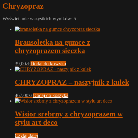
Chryzopraz
Wyświetlanie wszystkich wyników: 5
Bransoletka na gumce z
chryzoprazem sieczka
39,00
zł
Dodaj do koszyka
CHRYZOPRAZ – naszyjnik z kulek
467,00
zł
Dodaj do koszyka
Wisior srebrny z chryzoprazem w
stylu art deco
Czytaj dalej