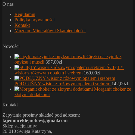
O nas
Regulamin
Polityka prywatności
Kontakt
Muzeum Minerałów i Skamieniałości
Nowości
Ciężki naszyjnik z
onyksu i muszli
397,00
zł
ŚCIĘTY
wisior z różowym opalem i srebrem
160,00
zł
PODŁUŻNY wisior z różowym opalem i srebrem
142,00
zł
Morganit choker ze
złotymi dodatkami
Kontakt
Zapytania prosimy składać pod adresem:
tajemniceklejnotow@gmail.com
Sklep stacjonarny:
26-010 Święta Katarzyna,