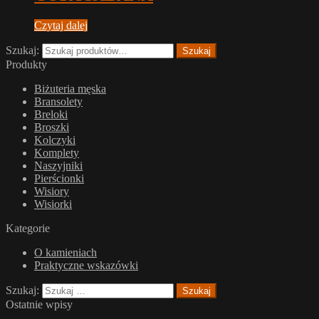
Czytaj dalej
Szukaj:
Szukaj
Produkty
Biżuteria męska
Bransolety
Breloki
Broszki
Kolczyki
Komplety
Naszyjniki
Pierścionki
Wisiory
Wisiorki
Kategorie
O kamieniach
Praktyczne wskazówki
Szukaj:
Ostatnie wpisy