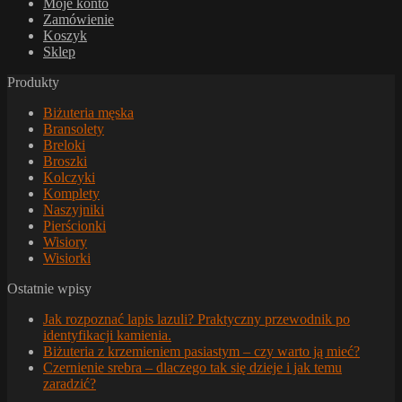
Moje konto
Zamówienie
Koszyk
Sklep
Produkty
Biżuteria męska
Bransolety
Breloki
Broszki
Kolczyki
Komplety
Naszyjniki
Pierścionki
Wisiory
Wisiorki
Ostatnie wpisy
Jak rozpoznać lapis lazuli? Praktyczny przewodnik po
identyfikacji kamienia.
Biżuteria z krzemieniem pasiastym – czy warto ją mieć?
Czernienie srebra – dlaczego tak się dzieje i jak temu
zaradzić?