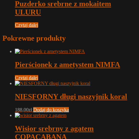
Puzderko srebrne z mokaitem
ULURU
Czytaj dalej
Pokrewne produkty
Pierścionek z ametystem NIMFA
Czytaj dalej
NIESFORNY długi naszyjnik koral
188,00
zł
Dodaj do koszyka
Wisior srebrny z agatem
COPACABANA