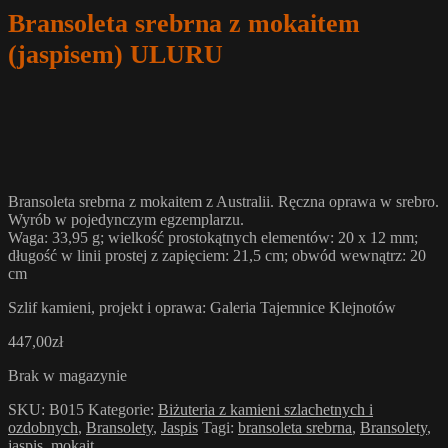
Bransoleta srebrna z mokaitem
(jaspisem) ULURU
Bransoleta srebrna z mokaitem z Australii. Ręczna oprawa w srebro.
Wyrób w pojedynczym egzemplarzu.
Waga: 33,95 g; wielkość prostokątnych elementów: 20 x 12 mm;
długość w linii prostej z zapięciem: 21,5 cm; obwód wewnątrz: 20
cm
Szlif kamieni, projekt i oprawa: Galeria Tajemnice Klejnotów
447,00
zł
Brak w magazynie
SKU:
B015
Kategorie:
Biżuteria z kamieni szlachetnych i
ozdobnych
,
Bransolety
,
Jaspis
Tagi:
bransoleta srebrna
,
Bransolety
,
jaspis
,
mokait