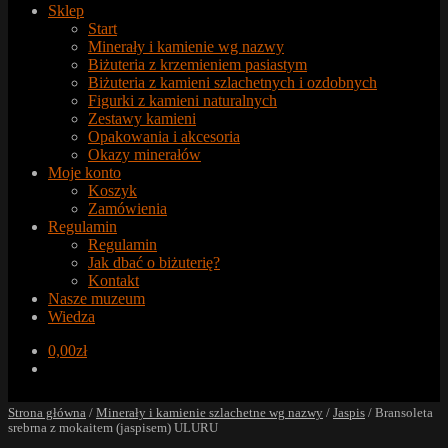
Sklep
Start
Minerały i kamienie wg nazwy
Biżuteria z krzemieniem pasiastym
Biżuteria z kamieni szlachetnych i ozdobnych
Figurki z kamieni naturalnych
Zestawy kamieni
Opakowania i akcesoria
Okazy minerałów
Moje konto
Koszyk
Zamówienia
Regulamin
Regulamin
Jak dbać o biżuterię?
Kontakt
Nasze muzeum
Wiedza
0,00
zł
Strona główna
/
Minerały i kamienie szlachetne wg nazwy
/
Jaspis
/
Bransoleta
srebrna z mokaitem (jaspisem) ULURU