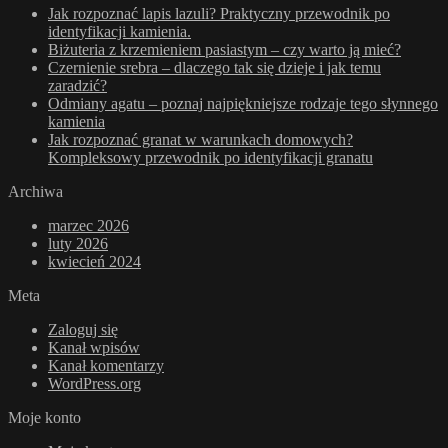
Jak rozpoznać lapis lazuli? Praktyczny przewodnik po
identyfikacji kamienia.
Biżuteria z krzemieniem pasiastym – czy warto ją mieć?
Czernienie srebra – dlaczego tak się dzieje i jak temu
zaradzić?
Odmiany agatu – poznaj najpiękniejsze rodzaje tego słynnego
kamienia
Jak rozpoznać granat w warunkach domowych?
Kompleksowy przewodnik po identyfikacji granatu
Archiwa
marzec 2026
luty 2026
kwiecień 2024
Meta
Zaloguj się
Kanał wpisów
Kanał komentarzy
WordPress.org
Moje konto