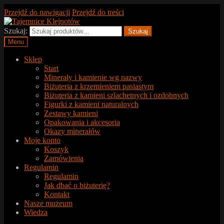
Przejdź do nawigacji
Przejdź do treści
Szukaj:
Szukaj
Menu
Sklep
Start
Minerały i kamienie wg nazwy
Biżuteria z krzemieniem pasiastym
Biżuteria z kamieni szlachetnych i ozdobnych
Figurki z kamieni naturalnych
Zestawy kamieni
Opakowania i akcesoria
Okazy minerałów
Moje konto
Koszyk
Zamówienia
Regulamin
Regulamin
Jak dbać o biżuterię?
Kontakt
Nasze muzeum
Wiedza