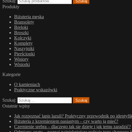
Szukaj:
Szukaj
Produkty
Biżuteria męska
Bransolety
Breloki
Broszki
Kolczyki
Komplety
Naszyjniki
Pierścionki
Wisiory
Wisiorki
Kategorie
O kamieniach
Praktyczne wskazówki
Szukaj:
Ostatnie wpisy
Jak rozpoznać lapis lazuli? Praktyczny przewodnik po identyfik
Biżuteria z krzemieniem pasiastym – czy warto ją mieć?
Czernienie srebra – dlaczego tak się dzieje i jak temu zaradzić?
Odmiany agatu – poznaj najpiękniejsze rodzaje tego słynnego 