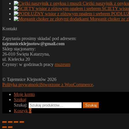
Ciężki naszyjnik z onyks
ŚCIĘTY wisior
PODŁUŻNY
Morganit choker ze z
Kontakt
Zapytania prosimy składać pod adresem:
tajemniceklejnotow@gmail.com
Sklep stacjonarny:
26-010 Święta Katarzyna,
ul. Kielecka 20
Czynny: w godzinach pracy
muzeum
© Tajemnice Klejnotów 2026
Polityka prywatności
Stworzone z WooCommerce
.
Moje konto
Szukaj
Szukaj:
Szukaj
Koszyk
0