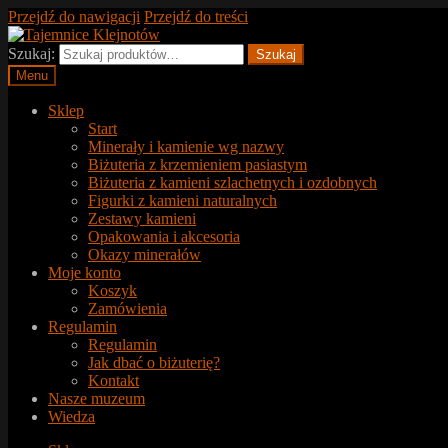
Przejdź do nawigacji
Przejdź do treści
Szukaj:
Szukaj
Menu
Sklep
Start
Minerały i kamienie wg nazwy
Biżuteria z krzemieniem pasiastym
Biżuteria z kamieni szlachetnych i ozdobnych
Figurki z kamieni naturalnych
Zestawy kamieni
Opakowania i akcesoria
Okazy minerałów
Moje konto
Koszyk
Zamówienia
Regulamin
Regulamin
Jak dbać o biżuterię?
Kontakt
Nasze muzeum
Wiedza