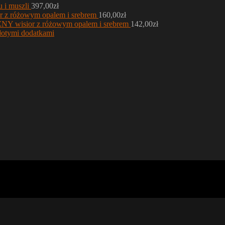
u i muszli
397,00
zł
 z różowym opalem i srebrem
160,00
zł
 wisior z różowym opalem i srebrem
142,00
zł
łotymi dodatkami