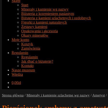
Sklep
Start
Minerały i kamienie wg nazwy
Biżuteria z krzemieniem pasiastym
Biżuteria z kamieni szlachetnych i ozdobnych
Figurki z kamieni naturalnych
Zestawy kamieni
Opakowania i akcesoria
Okazy minerałów
Moje konto
Koszyk
Zamówienia
Regulamin
Regulamin
Jak dbać o biżuterię?
Kontakt
Nasze muzeum
Wiedza
0,00
zł
Strona główna
/
Minerały i kamienie szlachetne wg nazwy
/
Ametyst
/