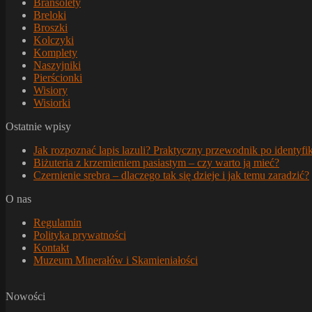
Bransolety
Breloki
Broszki
Kolczyki
Komplety
Naszyjniki
Pierścionki
Wisiory
Wisiorki
Ostatnie wpisy
Jak rozpoznać lapis lazuli? Praktyczny przewodnik po identyfik
Biżuteria z krzemieniem pasiastym – czy warto ją mieć?
Czernienie srebra – dlaczego tak się dzieje i jak temu zaradzić?
O nas
Regulamin
Polityka prywatności
Kontakt
Muzeum Minerałów i Skamieniałości
Nowości