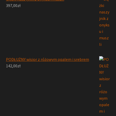
397,00
zł
PODŁUŻNY wisior z różowym opalem i srebrem
142,00
zł