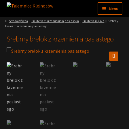
Przejdź
Przejdź
Menu
do
do
nawigacji
treści
Strona główna
Biżuteria z krzemieniem pasiastym
Biżuteria męska
Srebrny
Sklep
brelok z krzemienia pasiastego
Srebrny brelok z krzemienia pasiastego
Moje konto
Regulamin
🔍
Nasze muzeum
Wiedza