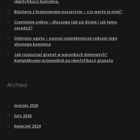
identyfikacji kamienia.
Biżuteria z krzemieniem pasiastym – czy warto ją mieć?
Czernienie srebra – dlaczego tak się dzieje i jak temu
zaradzić?
Odmiany agatu – poznaj najpiękniejsze rodzaje tego
słynnego kamienia
Jak rozpoznać granat w warunkach domowych?
Kompleksowy przewodnik po identyfikacji granatu
Archiwa
marzec 2026
luty 2026
kwiecień 2024