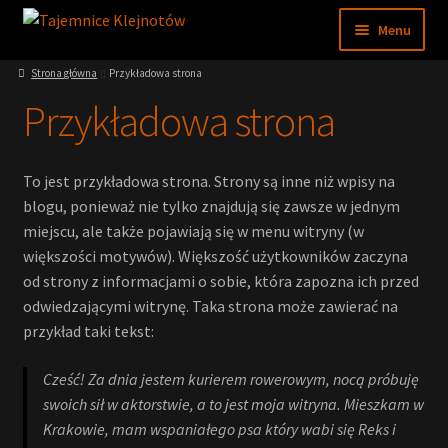
Przejdź
Przejdź
Menu
do
do
nawigacji
treści
Rozwiń
Strona główna
Przykładowa strona
Sklep
menu
Przykładowa strona
potom
Rozwiń
Moje konto
menu
potom
Rozwiń
To jest przykładowa strona. Strony są inne niż wpisy na
Regulamin
menu
blogu, ponieważ nie tylko znajdują się zawsze w jednym
potom
miejscu, ale także pojawiają się w menu witryny (w
Nasze muzeum
większości motywów). Większość użytkowników zaczyna
od strony z informacjami o sobie, która zapozna ich przed
Wiedza
odwiedzającymi witrynę. Taka strona może zawierać na
przykład taki tekst:
Cześć! Za dnia jestem kurierem rowerowym, nocą próbuję
swoich sił w aktorstwie, a to jest moja witryna. Mieszkam w
Krakowie, mam wspaniałego psa który wabi się Reks i