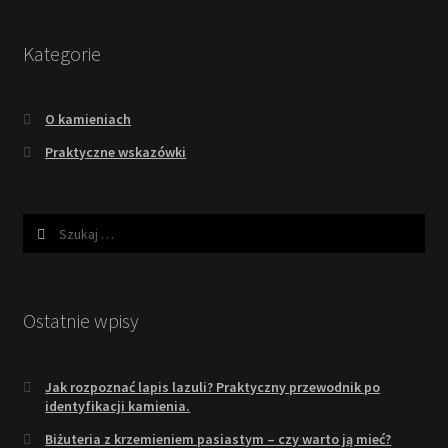
Kategorie
O kamieniach
Praktyczne wskazówki
Szukaj:
Ostatnie wpisy
Jak rozpoznać lapis lazuli? Praktyczny przewodnik po
identyfikacji kamienia.
Biżuteria z krzemieniem pasiastym – czy warto ją mieć?