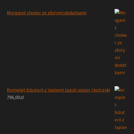
Morganit choker ze złotymi dodatkami
Komplet biżuterii z lapisem lazuli: wisior i kolczyki
796,00
zł