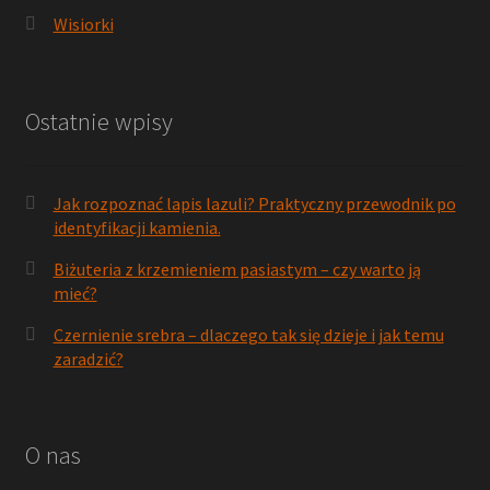
Wisiorki
Ostatnie wpisy
Jak rozpoznać lapis lazuli? Praktyczny przewodnik po
identyfikacji kamienia.
Biżuteria z krzemieniem pasiastym – czy warto ją
mieć?
Czernienie srebra – dlaczego tak się dzieje i jak temu
zaradzić?
O nas