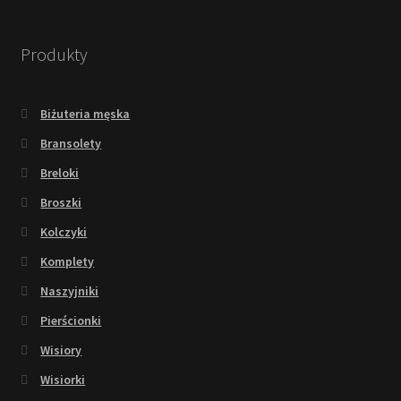
Produkty
Biżuteria męska
Bransolety
Breloki
Broszki
Kolczyki
Komplety
Naszyjniki
Pierścionki
Wisiory
Wisiorki