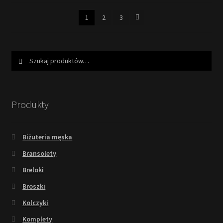
1
2
3
Szukaj:
Szukaj
Produkty
Biżuteria męska
Bransolety
Breloki
Broszki
Kolczyki
Komplety