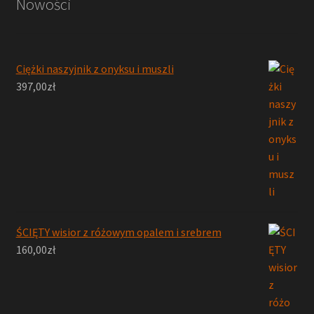
Nowości
Ciężki naszyjnik z onyksu i muszli
397,00
zł
ŚCIĘTY wisior z różowym opalem i srebrem
160,00
zł