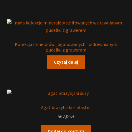
Kolekcja minerałów „bębnowanych” w drewnianym
pudełku z grawerem
Czytaj dalej
Agat brazylijski – plaster
562,00
zł
Dodaj do koszyka