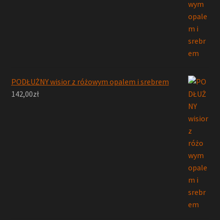
PODŁUŻNY wisior z różowym opalem i srebrem
142,00
zł