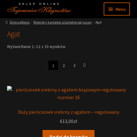
Przejdź
Przejdź
Menu
do
do
nawigacji
treści
Rozwiń
Strona główna
Minerały i kamienie szlachetne wg nazwy
Agat
Sklep
menu
Agat
potom
Rozwiń
Moje konto
menu
Wyświetlanie 1–12 z 33 wyników
potom
Rozwiń
Regulamin
menu
1
2
3
potom
Nasze muzeum
Wiedza
Duży pierścionek srebrny z agatem – regulowany
613,00
zł
Dodaj do koszyka