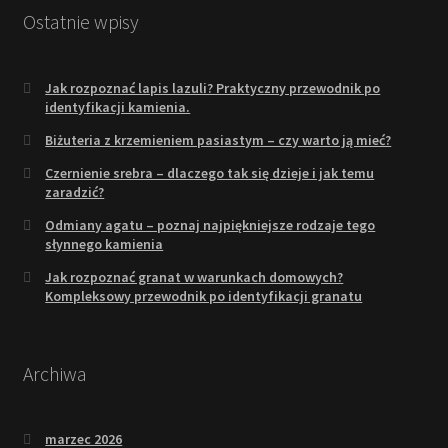
Ostatnie wpisy
Jak rozpoznać lapis lazuli? Praktyczny przewodnik po
identyfikacji kamienia.
Biżuteria z krzemieniem pasiastym – czy warto ją mieć?
Czernienie srebra – dlaczego tak się dzieje i jak temu
zaradzić?
Odmiany agatu – poznaj najpiękniejsze rodzaje tego
słynnego kamienia
Jak rozpoznać granat w warunkach domowych?
Kompleksowy przewodnik po identyfikacji granatu
Archiwa
marzec 2026