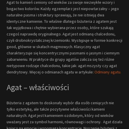
Agat to kamień ceniony od wieków za swoje niezwykłe wzory i
bogactwo kolorów. Każdy egzemplarz jest niepowtarzalny – jego
naturalne pasma i struktury sprawiają, że nie istnieją dwa
identyczne kamienie. To właśnie dlatego biżuteria z agatem jest
tak wyjątkowa i chętnie wybierana przez osoby, które szukają
czegoś naprawdę oryginalnego. Agat jest odmianą chalcedonu,
czyli drobnokrystalicznej krzemionki. Występuje w formie konkrecji
geod, głównie w skałach magmowych. Klasyczny agat
charakteryzuje się koncentrycznymi pasmami o jasnym i ciemnym
zabarwieniu. W praktyce do grupy agatów zalicza się też różne
nietypowe rodzaje chalcedonu, takie jak: agat mszysty czy agat
dendrytowy. Więcej o odmianach agatu w artykule:
Odmiany agatu.
Agat – właściwości
Biżuteria z agatem to doskonały wybór dla osób ceniących nie
tylko estetykę, ale także pozytywne właściwości kamieni
naturalnych. Agat jest kamieniem ozdobnym, który od wieków
uważany jest za symbol harmonii, równowagi i ochrony. Agat działa
kojąco na emocje i wspomaga koncentrację. Noszenie biżuterii z