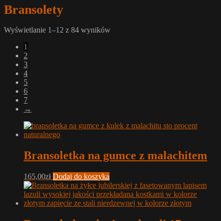
Bransolety
Wyświetlanie 1–12 z 84 wyników
1
2
3
4
5
6
7
→
Bransoletka na gumce z malachitem
165,00
zł
Dodaj do koszyka