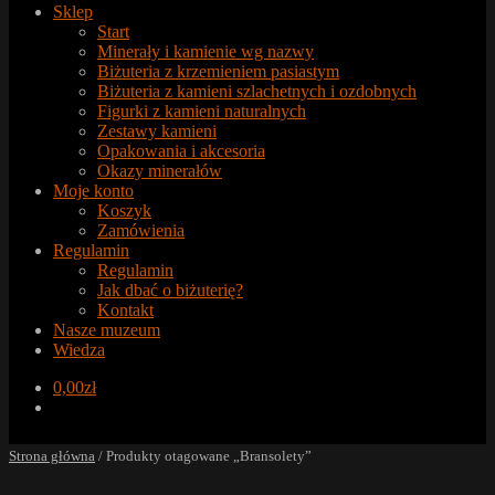
Sklep
Start
Minerały i kamienie wg nazwy
Biżuteria z krzemieniem pasiastym
Biżuteria z kamieni szlachetnych i ozdobnych
Figurki z kamieni naturalnych
Zestawy kamieni
Opakowania i akcesoria
Okazy minerałów
Moje konto
Koszyk
Zamówienia
Regulamin
Regulamin
Jak dbać o biżuterię?
Kontakt
Nasze muzeum
Wiedza
0,00
zł
Strona główna
/
Produkty otagowane „Bransolety”