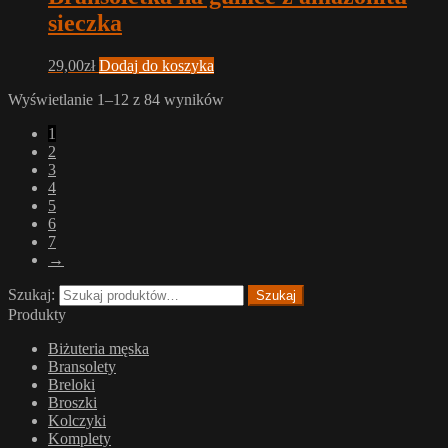
sieczka
29,00
zł
Dodaj do koszyka
Wyświetlanie 1–12 z 84 wyników
1
2
3
4
5
6
7
→
Szukaj:
Szukaj
Produkty
Biżuteria męska
Bransolety
Breloki
Broszki
Kolczyki
Komplety