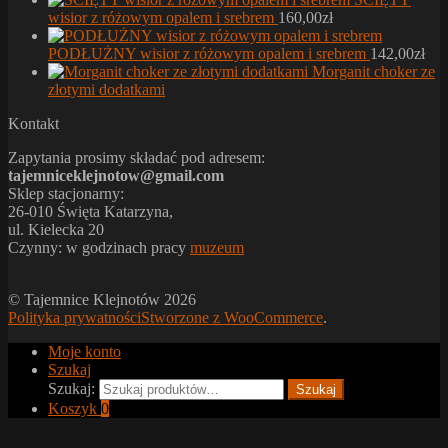
wisior z różowym opalem i srebrem
160,00
zł
PODŁUŻNY wisior z różowym opalem i srebrem
142,00
zł
Morganit choker ze
złotymi dodatkami
Kontakt
Zapytania prosimy składać pod adresem:
tajemniceklejnotow@gmail.com
Sklep stacjonarny:
26-010 Święta Katarzyna,
ul. Kielecka 20
Czynny: w godzinach pracy
muzeum
© Tajemnice Klejnotów 2026
Polityka prywatności
Stworzone z WooCommerce
.
Moje konto
Szukaj
Szukaj:
Szukaj
Koszyk
0