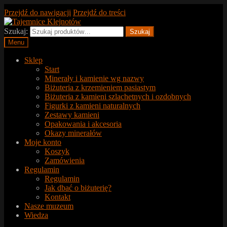
Przejdź do nawigacji
Przejdź do treści
Szukaj:
Szukaj
Menu
Sklep
Start
Minerały i kamienie wg nazwy
Biżuteria z krzemieniem pasiastym
Biżuteria z kamieni szlachetnych i ozdobnych
Figurki z kamieni naturalnych
Zestawy kamieni
Opakowania i akcesoria
Okazy minerałów
Moje konto
Koszyk
Zamówienia
Regulamin
Regulamin
Jak dbać o biżuterię?
Kontakt
Nasze muzeum
Wiedza