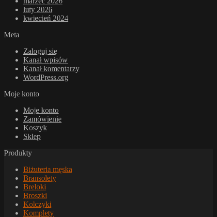
marzec 2026
luty 2026
kwiecień 2024
Meta
Zaloguj się
Kanał wpisów
Kanał komentarzy
WordPress.org
Moje konto
Moje konto
Zamówienie
Koszyk
Sklep
Produkty
Biżuteria męska
Bransolety
Breloki
Broszki
Kolczyki
Komplety