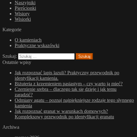
Naszyjniki
Pierścionki
Wisiory
Wisiorki
Kategorie
O kamieniach
Praktyczne wskazówki
Szukaj:
Ostatnie wpisy
Jak rozpoznać lapis lazuli? Praktyczny przewodnik po
identyfikacji kamienia.
Biżuteria z krzemieniem pasiastym – czy warto ją mieć?
Czernienie srebra – dlaczego tak się dzieje i jak temu
zaradzić?
Odmiany agatu – poznaj najpiękniejsze rodzaje tego słynnego
kamienia
Jak rozpoznać granat w warunkach domowych?
Kompleksowy przewodnik po identyfikacji granatu
Archiwa