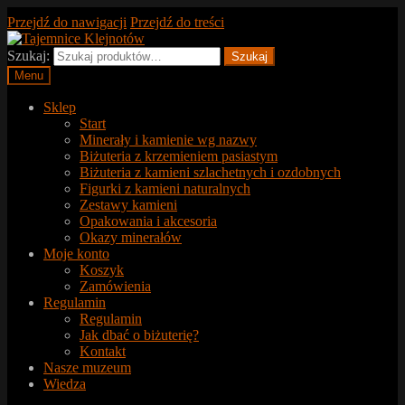
Przejdź do nawigacji
Przejdź do treści
Szukaj:
Szukaj
Menu
Sklep
Start
Minerały i kamienie wg nazwy
Biżuteria z krzemieniem pasiastym
Biżuteria z kamieni szlachetnych i ozdobnych
Figurki z kamieni naturalnych
Zestawy kamieni
Opakowania i akcesoria
Okazy minerałów
Moje konto
Koszyk
Zamówienia
Regulamin
Regulamin
Jak dbać o biżuterię?
Kontakt
Nasze muzeum
Wiedza