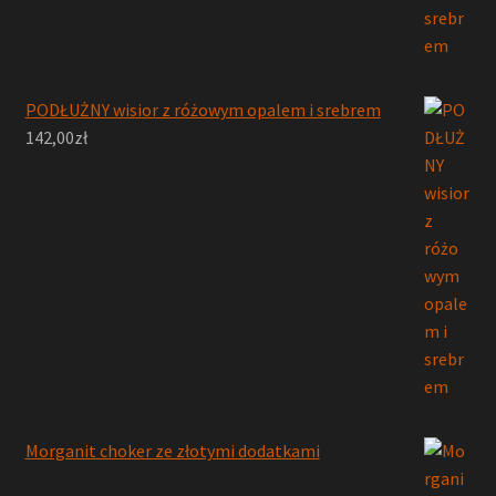
PODŁUŻNY wisior z różowym opalem i srebrem
142,00
zł
Morganit choker ze złotymi dodatkami