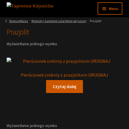
Przejdź
Przejdź
Menu
do
do
nawigacji
treści
Rozwiń
Strona główna
Minerały i kamienie szlachetne wg nazwy
Prazjolit
Sklep
menu
Prazjolit
potom
Rozwiń
Moje konto
menu
Wyświetlanie jednego wyniku
potom
Rozwiń
Regulamin
menu
potom
Nasze muzeum
Pierścionek srebrny z prazjolitem URUGWAJ
Wiedza
Czytaj dalej
Wyświetlanie jednego wyniku