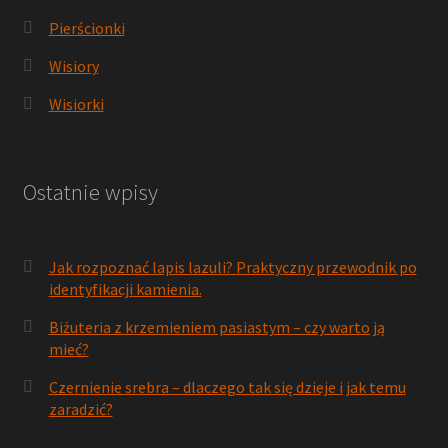
Pierścionki
Wisiory
Wisiorki
Ostatnie wpisy
Jak rozpoznać lapis lazuli? Praktyczny przewodnik po
identyfikacji kamienia.
Biżuteria z krzemieniem pasiastym – czy warto ją
mieć?
Czernienie srebra – dlaczego tak się dzieje i jak temu
zaradzić?