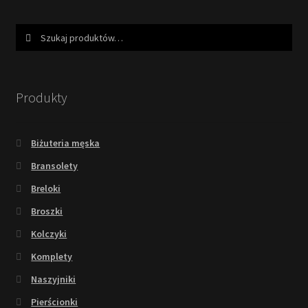
Szukaj:
Szukaj
Produkty
Biżuteria męska
Bransolety
Breloki
Broszki
Kolczyki
Komplety
Naszyjniki
Pierścionki