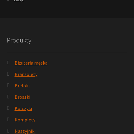
Produkty
Biżuteria męska
Bransolety
Breloki
Broszki
Kolczyki
Komplety
Naszyjniki