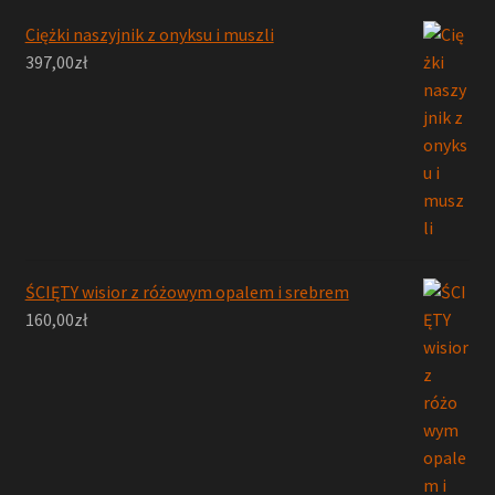
Ciężki naszyjnik z onyksu i muszli
397,00
zł
ŚCIĘTY wisior z różowym opalem i srebrem
160,00
zł