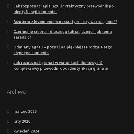
Jak rozpoznać lapis lazuli? Praktyczny przewodnik po
identyfikacji kamienia.
Biżuteria z krzemieniem pasiastym – czy warto ją mieć?
Czernienie srebra – dlaczego tak się dzieje i jak temu
zaradzić?
Odmiany agatu – poznaj najpiękniejsze rodzaje tego
słynnego kamienia
Jak rozpoznać granat w warunkach domowych?
Kompleksowy przewodnik po identyfikacji granatu
Archiwa
marzec 2026
luty 2026
kwiecień 2024