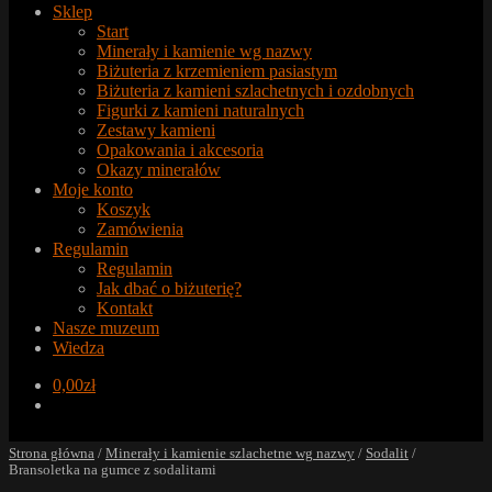
Sklep
Start
Minerały i kamienie wg nazwy
Biżuteria z krzemieniem pasiastym
Biżuteria z kamieni szlachetnych i ozdobnych
Figurki z kamieni naturalnych
Zestawy kamieni
Opakowania i akcesoria
Okazy minerałów
Moje konto
Koszyk
Zamówienia
Regulamin
Regulamin
Jak dbać o biżuterię?
Kontakt
Nasze muzeum
Wiedza
0,00
zł
Strona główna
/
Minerały i kamienie szlachetne wg nazwy
/
Sodalit
/
Bransoletka na gumce z sodalitami