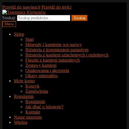
Przejdź do nawigacji
Przejdź do treści
Szukaj:
Szukaj
Menu
Sklep
Start
Minerały i kamienie wg nazwy
Biżuteria z krzemieniem pasiastym
Biżuteria z kamieni szlachetnych i ozdobnych
Figurki z kamieni naturalnych
Zestawy kamieni
Opakowania i akcesoria
Okazy minerałów
Moje konto
Koszyk
Zamówienia
Regulamin
Regulamin
Jak dbać o biżuterię?
Kontakt
Nasze muzeum
Wiedza