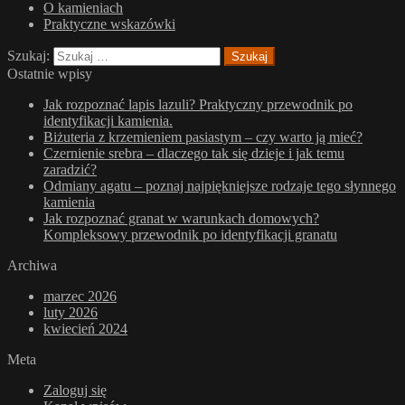
O kamieniach
Praktyczne wskazówki
Szukaj:
Ostatnie wpisy
Jak rozpoznać lapis lazuli? Praktyczny przewodnik po
identyfikacji kamienia.
Biżuteria z krzemieniem pasiastym – czy warto ją mieć?
Czernienie srebra – dlaczego tak się dzieje i jak temu
zaradzić?
Odmiany agatu – poznaj najpiękniejsze rodzaje tego słynnego
kamienia
Jak rozpoznać granat w warunkach domowych?
Kompleksowy przewodnik po identyfikacji granatu
Archiwa
marzec 2026
luty 2026
kwiecień 2024
Meta
Zaloguj się