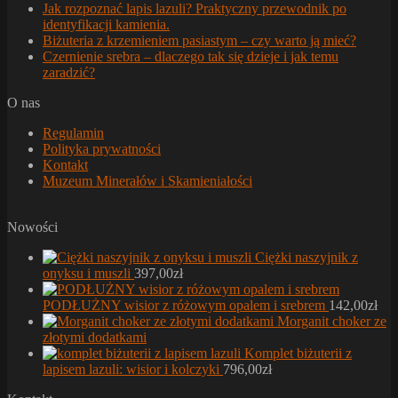
Jak rozpoznać lapis lazuli? Praktyczny przewodnik po
identyfikacji kamienia.
Biżuteria z krzemieniem pasiastym – czy warto ją mieć?
Czernienie srebra – dlaczego tak się dzieje i jak temu
zaradzić?
O nas
Regulamin
Polityka prywatności
Kontakt
Muzeum Minerałów i Skamieniałości
Nowości
Ciężki naszyjnik z
onyksu i muszli
397,00
zł
PODŁUŻNY wisior z różowym opalem i srebrem
142,00
zł
Morganit choker ze
złotymi dodatkami
Komplet biżuterii z
lapisem lazuli: wisior i kolczyki
796,00
zł