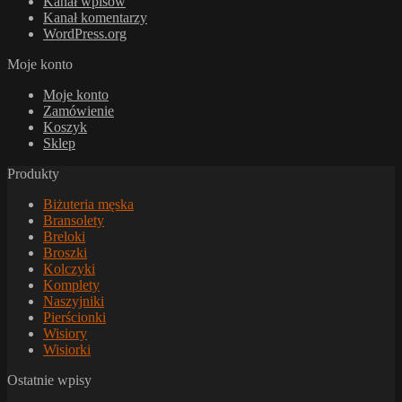
Kanał wpisów
Kanał komentarzy
WordPress.org
Moje konto
Moje konto
Zamówienie
Koszyk
Sklep
Produkty
Biżuteria męska
Bransolety
Breloki
Broszki
Kolczyki
Komplety
Naszyjniki
Pierścionki
Wisiory
Wisiorki
Ostatnie wpisy