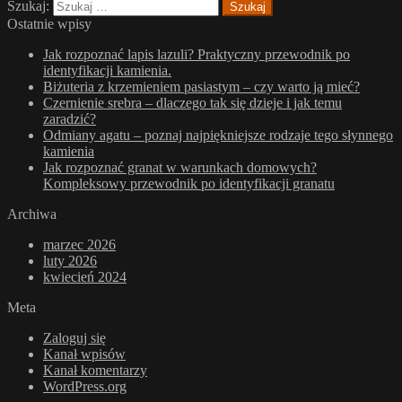
Szukaj:
Ostatnie wpisy
Jak rozpoznać lapis lazuli? Praktyczny przewodnik po
identyfikacji kamienia.
Biżuteria z krzemieniem pasiastym – czy warto ją mieć?
Czernienie srebra – dlaczego tak się dzieje i jak temu
zaradzić?
Odmiany agatu – poznaj najpiękniejsze rodzaje tego słynnego
kamienia
Jak rozpoznać granat w warunkach domowych?
Kompleksowy przewodnik po identyfikacji granatu
Archiwa
marzec 2026
luty 2026
kwiecień 2024
Meta
Zaloguj się
Kanał wpisów
Kanał komentarzy
WordPress.org