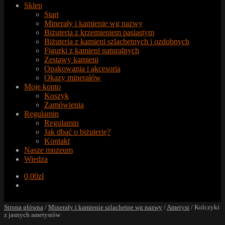
Sklep
Start
Minerały i kamienie wg nazwy
Biżuteria z krzemieniem pasiastym
Biżuteria z kamieni szlachetnych i ozdobnych
Figurki z kamieni naturalnych
Zestawy kamieni
Opakowania i akcesoria
Okazy minerałów
Moje konto
Koszyk
Zamówienia
Regulamin
Regulamin
Jak dbać o biżuterię?
Kontakt
Nasze muzeum
Wiedza
0,00
zł
Strona główna
/
Minerały i kamienie szlachetne wg nazwy
/
Ametyst
/
Kolczyki
z jasnych ametystów