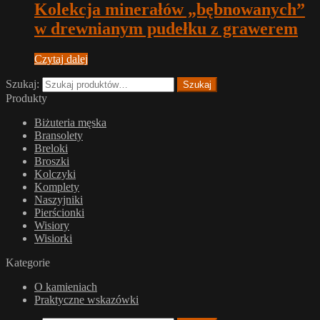
Kolekcja minerałów „bębnowanych”
w drewnianym pudełku z grawerem
Czytaj dalej
Szukaj:
Szukaj
Produkty
Biżuteria męska
Bransolety
Breloki
Broszki
Kolczyki
Komplety
Naszyjniki
Pierścionki
Wisiory
Wisiorki
Kategorie
O kamieniach
Praktyczne wskazówki