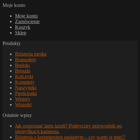
Moje konto
Moje konto
Zamówienie
Koszyk
Sklep
Produkty
Biżuteria męska
Bransolety
Breloki
Broszki
Kolczyki
Komplety
Naszyjniki
Pierścionki
Wisiory
Wisiorki
Ostatnie wpisy
Jak rozpoznać lapis lazuli? Praktyczny przewodnik po
identyfikacji kamienia.
Biżuteria z krzemieniem pasiastym – czy warto ją mieć?