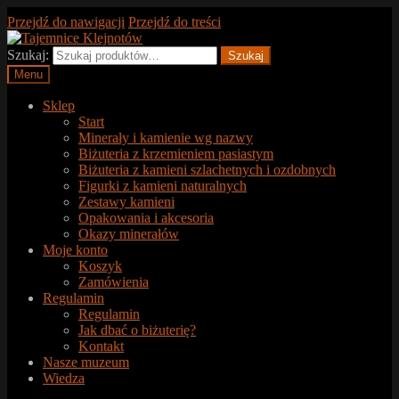
Przejdź do nawigacji
Przejdź do treści
Szukaj:
Szukaj
Menu
Sklep
Start
Minerały i kamienie wg nazwy
Biżuteria z krzemieniem pasiastym
Biżuteria z kamieni szlachetnych i ozdobnych
Figurki z kamieni naturalnych
Zestawy kamieni
Opakowania i akcesoria
Okazy minerałów
Moje konto
Koszyk
Zamówienia
Regulamin
Regulamin
Jak dbać o biżuterię?
Kontakt
Nasze muzeum
Wiedza