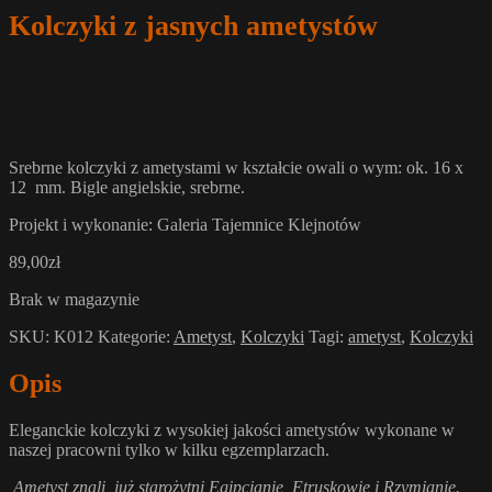
Kolczyki z jasnych ametystów
Srebrne kolczyki z ametystami w kształcie owali o wym: ok. 16 x
12 mm. Bigle angielskie, srebrne.
Projekt i wykonanie: Galeria Tajemnice Klejnotów
89,00
zł
Brak w magazynie
SKU:
K012
Kategorie:
Ametyst
,
Kolczyki
Tagi:
ametyst
,
Kolczyki
Opis
Eleganckie kolczyki z wysokiej jakości ametystów wykonane w
naszej pracowni tylko w kilku egzemplarzach.
Ametyst znali już starożytni Egipcjanie, Etruskowie i Rzymianie.