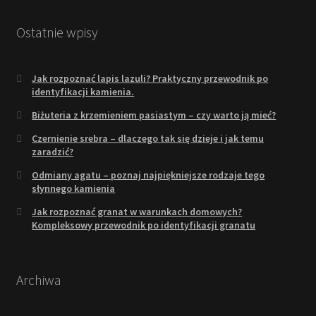
Ostatnie wpisy
Jak rozpoznać lapis lazuli? Praktyczny przewodnik po
identyfikacji kamienia.
Biżuteria z krzemieniem pasiastym – czy warto ją mieć?
Czernienie srebra – dlaczego tak się dzieje i jak temu
zaradzić?
Odmiany agatu – poznaj najpiękniejsze rodzaje tego
słynnego kamienia
Jak rozpoznać granat w warunkach domowych?
Kompleksowy przewodnik po identyfikacji granatu
Archiwa