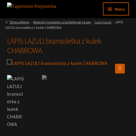
Przejdź
Przejdź
Menu
do
do
nawigacji
treści
Strona główna
Minerały i kamienie szlachetne wg nazwy
Lapis lazuli
LAPIS
Sklep
LAZULI bransoletka z kulek CHABROWA
LAPIS LAZULI bransoletka z kulek
Moje konto
CHABROWA
Regulamin
Nasze muzeum
🔍
Wiedza