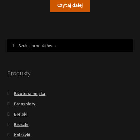
Czytaj dalej
Szukaj:
Szukaj
Produkty
Biżuteria męska
Bransolety
Breloki
Broszki
Kolczyki