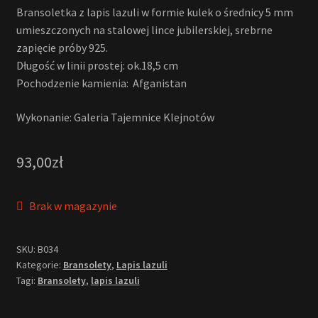
Bransoletka z lapis lazuli w formie kulek o średnicy 5 mm
umieszczonych na stalowej lince jubilerskiej, srebrne
zapięcie próby 925.
Długość w linii prostej: ok.18,5 cm
Pochodzenie kamienia: Afganistan
Wykonanie: Galeria Tajemnice Klejnotów
93,00
zł
Brak w magazynie
SKU:
B034
Kategorie:
Bransolety
,
Lapis lazuli
Tagi:
Bransolety
,
lapis lazuli