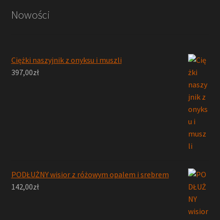
Nowości
Ciężki naszyjnik z onyksu i muszli
397,00
zł
PODŁUŻNY wisior z różowym opalem i srebrem
142,00
zł