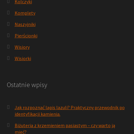
Kolczyki
Komplety
Naszyjniki
Pierścionki
Wisiory
Wisiorki
Ostatnie wpisy
Jak rozpoznać lapis lazuli? Praktyczny przewodnik po
identyfikacji kamienia.
Biżuteria z krzemieniem pasiastym – czy warto ją
mieć?