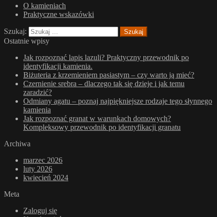
O kamieniach
Praktyczne wskazówki
Szukaj:
Ostatnie wpisy
Jak rozpoznać lapis lazuli? Praktyczny przewodnik po
identyfikacji kamienia.
Biżuteria z krzemieniem pasiastym – czy warto ją mieć?
Czernienie srebra – dlaczego tak się dzieje i jak temu
zaradzić?
Odmiany agatu – poznaj najpiękniejsze rodzaje tego słynnego
kamienia
Jak rozpoznać granat w warunkach domowych?
Kompleksowy przewodnik po identyfikacji granatu
Archiwa
marzec 2026
luty 2026
kwiecień 2024
Meta
Zaloguj się