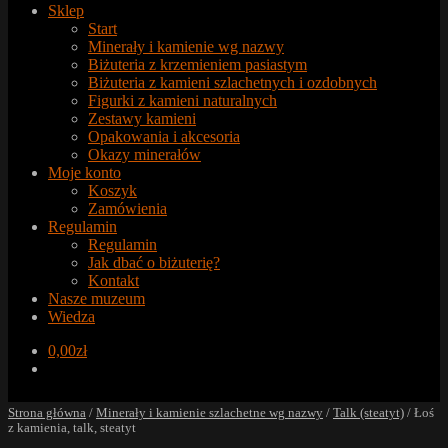
Sklep
Start
Minerały i kamienie wg nazwy
Biżuteria z krzemieniem pasiastym
Biżuteria z kamieni szlachetnych i ozdobnych
Figurki z kamieni naturalnych
Zestawy kamieni
Opakowania i akcesoria
Okazy minerałów
Moje konto
Koszyk
Zamówienia
Regulamin
Regulamin
Jak dbać o biżuterię?
Kontakt
Nasze muzeum
Wiedza
0,00
zł
Strona główna
/
Minerały i kamienie szlachetne wg nazwy
/
Talk (steatyt)
/
Łoś
z kamienia, talk, steatyt