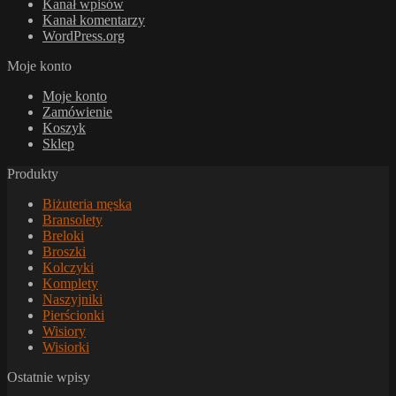
Kanał wpisów
Kanał komentarzy
WordPress.org
Moje konto
Moje konto
Zamówienie
Koszyk
Sklep
Produkty
Biżuteria męska
Bransolety
Breloki
Broszki
Kolczyki
Komplety
Naszyjniki
Pierścionki
Wisiory
Wisiorki
Ostatnie wpisy