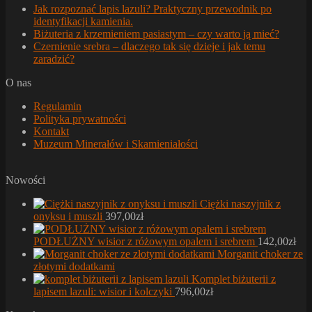
Jak rozpoznać lapis lazuli? Praktyczny przewodnik po
identyfikacji kamienia.
Biżuteria z krzemieniem pasiastym – czy warto ją mieć?
Czernienie srebra – dlaczego tak się dzieje i jak temu
zaradzić?
O nas
Regulamin
Polityka prywatności
Kontakt
Muzeum Minerałów i Skamieniałości
Nowości
Ciężki naszyjnik z
onyksu i muszli
397,00
zł
PODŁUŻNY wisior z różowym opalem i srebrem
142,00
zł
Morganit choker ze
złotymi dodatkami
Komplet biżuterii z
lapisem lazuli: wisior i kolczyki
796,00
zł