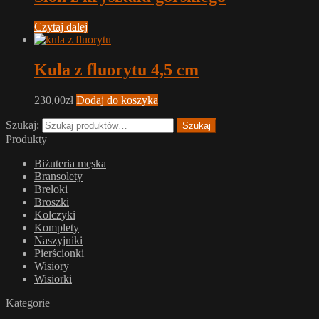
Czytaj dalej
Kula z fluorytu 4,5 cm
230,00
zł
Dodaj do koszyka
Szukaj:
Szukaj
Produkty
Biżuteria męska
Bransolety
Breloki
Broszki
Kolczyki
Komplety
Naszyjniki
Pierścionki
Wisiory
Wisiorki
Kategorie