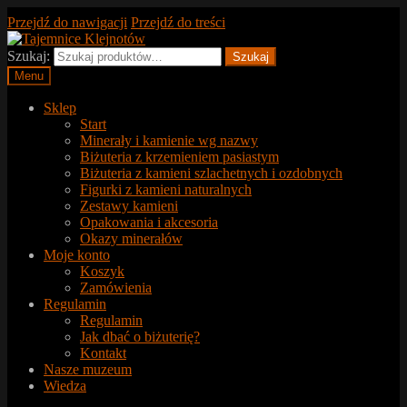
Przejdź do nawigacji
Przejdź do treści
Szukaj:
Szukaj
Menu
Sklep
Start
Minerały i kamienie wg nazwy
Biżuteria z krzemieniem pasiastym
Biżuteria z kamieni szlachetnych i ozdobnych
Figurki z kamieni naturalnych
Zestawy kamieni
Opakowania i akcesoria
Okazy minerałów
Moje konto
Koszyk
Zamówienia
Regulamin
Regulamin
Jak dbać o biżuterię?
Kontakt
Nasze muzeum
Wiedza