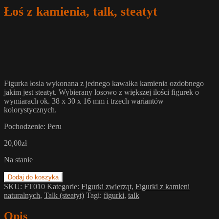
Łoś z kamienia, talk, steatyt
Figurka łosia wykonana z jednego kawałka kamienia ozdobnego
jakim jest steatyt. Wybierany losowo z większej ilości figurek o
wymiarach ok. 38 x 30 x 16 mm i trzech wariantów
kolorystycznych.
Pochodzenie: Peru
20,00
zł
Na stanie
Dodaj do koszyka
SKU:
FT010
Kategorie:
Figurki zwierząt
,
Figurki z kamieni
naturalnych
,
Talk (steatyt)
Tagi:
figurki
,
talk
Opis