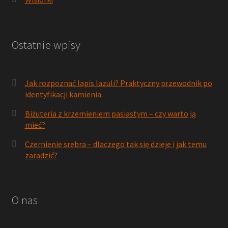
Ostatnie wpisy
Jak rozpoznać lapis lazuli? Praktyczny przewodnik po
identyfikacji kamienia.
Biżuteria z krzemieniem pasiastym – czy warto ją
mieć?
Czernienie srebra – dlaczego tak się dzieje i jak temu
zaradzić?
O nas