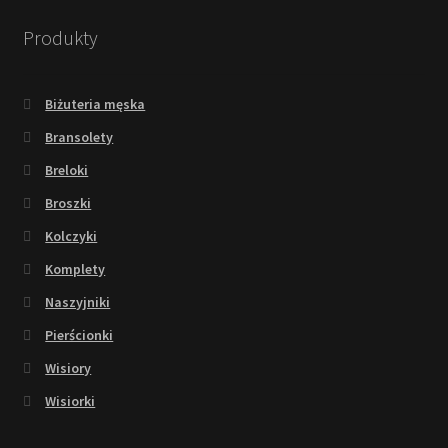
Produkty
Biżuteria męska
Bransolety
Breloki
Broszki
Kolczyki
Komplety
Naszyjniki
Pierścionki
Wisiory
Wisiorki