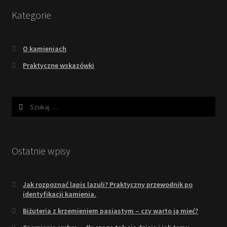
Kategorie
O kamieniach
Praktyczne wskazówki
Szukaj:
Ostatnie wpisy
Jak rozpoznać lapis lazuli? Praktyczny przewodnik po
identyfikacji kamienia.
Biżuteria z krzemieniem pasiastym – czy warto ją mieć?