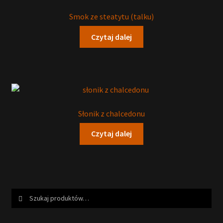
Smok ze steatytu (talku)
Czytaj dalej
Słonik z chalcedonu
Czytaj dalej
Szukaj:
Szukaj