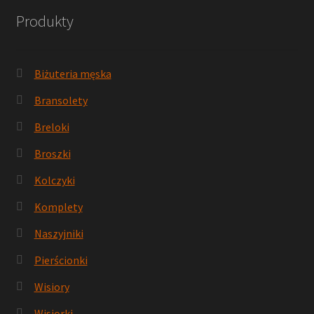
Produkty
Biżuteria męska
Bransolety
Breloki
Broszki
Kolczyki
Komplety
Naszyjniki
Pierścionki
Wisiory
Wisiorki