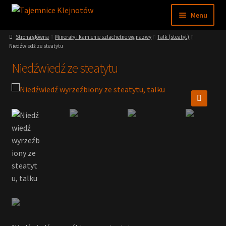
Przejdź
Przejdź
Menu
do
do
nawigacji
treści
Strona główna
Minerały i kamienie szlachetne wg nazwy
Talk (steatyt)
Sklep
Niedźwiedź ze steatytu
Niedźwiedź ze steatytu
Moje konto
Regulamin
🔍
Nasze muzeum
Wiedza