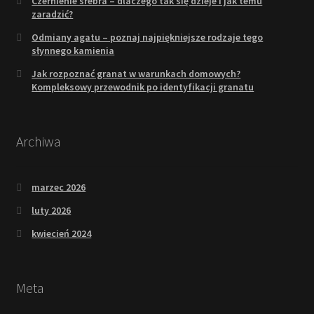
Czernienie srebra – dlaczego tak się dzieje i jak temu
zaradzić?
Odmiany agatu – poznaj najpiękniejsze rodzaje tego
słynnego kamienia
Jak rozpoznać granat w warunkach domowych?
Kompleksowy przewodnik po identyfikacji granatu
Archiwa
marzec 2026
luty 2026
kwiecień 2024
Meta