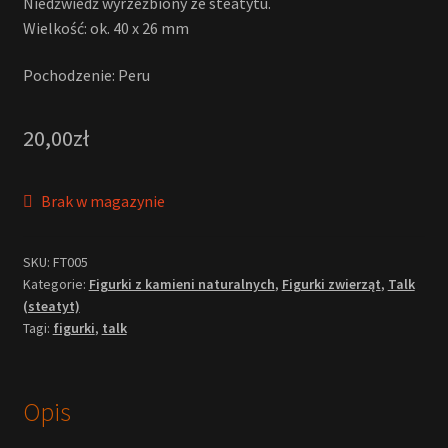
Niedźwiedź wyrzeźbiony ze steatytu.
Wielkość: ok. 40 x 26 mm
Pochodzenie: Peru
20,00
zł
Brak w magazynie
SKU:
FT005
Kategorie:
Figurki z kamieni naturalnych
,
Figurki zwierząt
,
Talk
(steatyt)
Tagi:
figurki
,
talk
Opis