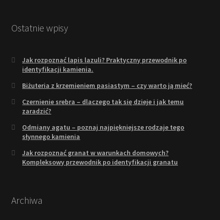
Ostatnie wpisy
Jak rozpoznać lapis lazuli? Praktyczny przewodnik po
identyfikacji kamienia.
Biżuteria z krzemieniem pasiastym – czy warto ją mieć?
Czernienie srebra – dlaczego tak się dzieje i jak temu
zaradzić?
Odmiany agatu – poznaj najpiękniejsze rodzaje tego
słynnego kamienia
Jak rozpoznać granat w warunkach domowych?
Kompleksowy przewodnik po identyfikacji granatu
Archiwa