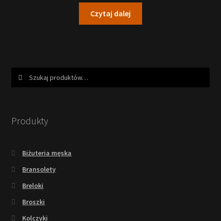
Czytaj dalej
Szukaj:
Szukaj
Produkty
Biżuteria męska
Bransolety
Breloki
Broszki
Kolczyki