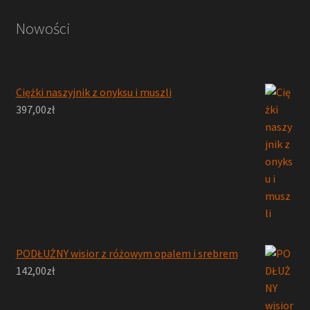
Nowości
Ciężki naszyjnik z onyksu i muszli
397,00
zł
PODŁUŻNY wisior z różowym opalem i srebrem
142,00
zł