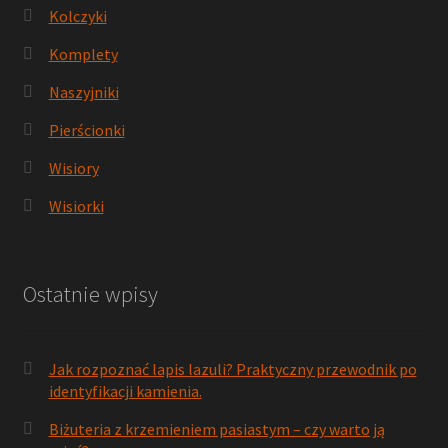
Kolczyki
Komplety
Naszyjniki
Pierścionki
Wisiory
Wisiorki
Ostatnie wpisy
Jak rozpoznać lapis lazuli? Praktyczny przewodnik po
identyfikacji kamienia.
Biżuteria z krzemieniem pasiastym – czy warto ją