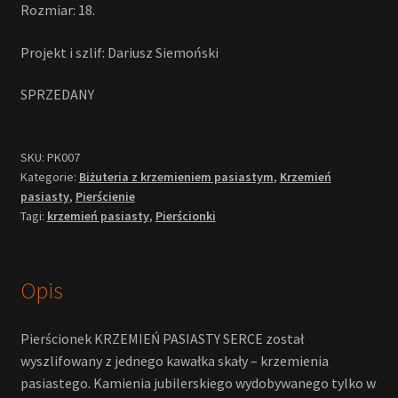
Rozmiar: 18.
Projekt i szlif: Dariusz Siemoński
SPRZEDANY
SKU:
PK007
Kategorie:
Biżuteria z krzemieniem pasiastym
,
Krzemień
pasiasty
,
Pierścienie
Tagi:
krzemień pasiasty
,
Pierścionki
Opis
Pierścionek KRZEMIEŃ PASIASTY SERCE został
wyszlifowany z jednego kawałka skały – krzemienia
pasiastego. Kamienia jubilerskiego wydobywanego tylko w