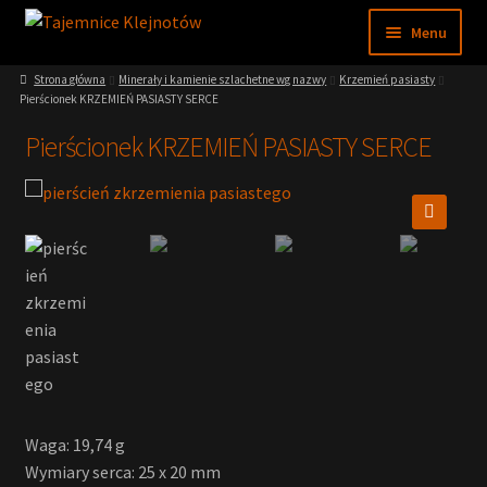
Przejdź
Przejdź
Menu
do
do
nawigacji
treści
Strona główna
Minerały i kamienie szlachetne wg nazwy
Krzemień pasiasty
Sklep
Pierścionek KRZEMIEŃ PASIASTY SERCE
Pierścionek KRZEMIEŃ PASIASTY SERCE
Moje konto
Regulamin
🔍
Nasze muzeum
Wiedza
Waga: 19,74 g
Wymiary serca: 25 x 20 mm