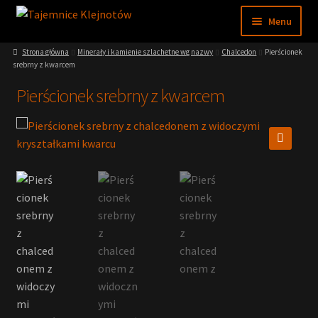
Przejdź
Przejdź
Menu
do
do
nawigacji
treści
Strona główna
Minerały i kamienie szlachetne wg nazwy
Chalcedon
Pierścionek
Sklep
srebrny z kwarcem
Pierścionek srebrny z kwarcem
Moje konto
Regulamin
🔍
Nasze muzeum
Wiedza