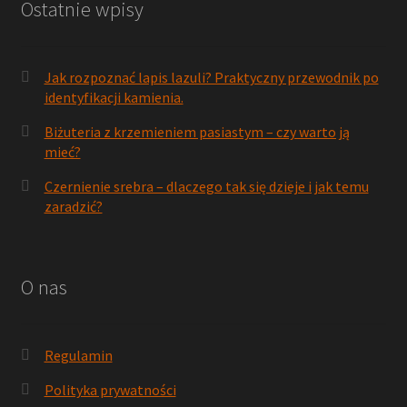
Ostatnie wpisy
Jak rozpoznać lapis lazuli? Praktyczny przewodnik po
identyfikacji kamienia.
Biżuteria z krzemieniem pasiastym – czy warto ją
mieć?
Czernienie srebra – dlaczego tak się dzieje i jak temu
zaradzić?
O nas
Regulamin
Polityka prywatności