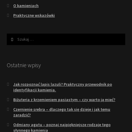
O kamieniach
Praktyczne wskazówki
Szukaj:
Ostatnie wpisy
Jak rozpoznać lapis lazuli? Praktyczny przewodnik po
identyfikacji kamienia.
Biżuteria z krzemieniem pasiastym – czy warto ją mieć?
Czernienie srebra – dlaczego tak się dzieje i jak temu
zaradzić?
Odmiany agatu – poznaj najpiękniejsze rodzaje tego
słynnego kamienia