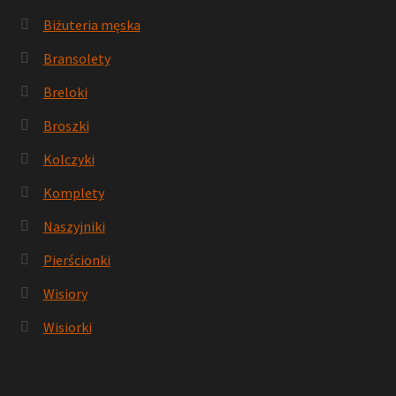
Biżuteria męska
Bransolety
Breloki
Broszki
Kolczyki
Komplety
Naszyjniki
Pierścionki
Wisiory
Wisiorki