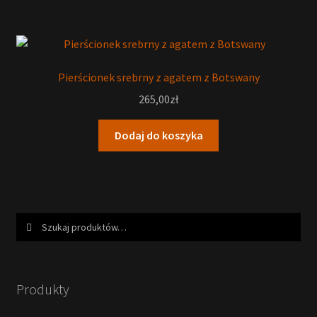
Pierścionek srebrny z agatem z Botswany
265,00
zł
Dodaj do koszyka
Szukaj:
Szukaj
Produkty