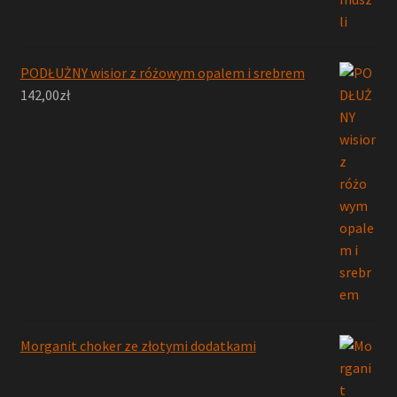
PODŁUŻNY wisior z różowym opalem i srebrem
142,00
zł
Morganit choker ze złotymi dodatkami