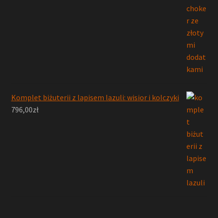
Komplet biżuterii z lapisem lazuli: wisior i kolczyki
796,00
zł