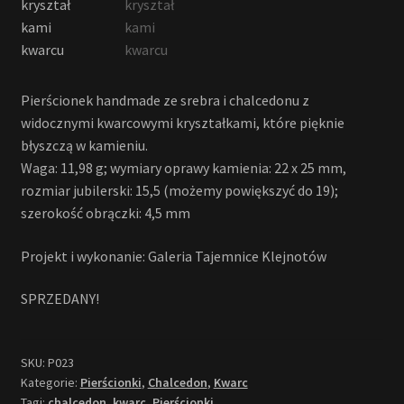
Pierścionek handmade ze srebra i chalcedonu z
widocznymi kwarcowymi kryształkami, które pięknie
błyszczą w kamieniu.
Waga: 11,98 g; wymiary oprawy kamienia: 22 x 25 mm,
rozmiar jubilerski: 15,5 (możemy powiększyć do 19);
szerokość obrączki: 4,5 mm
Projekt i wykonanie: Galeria Tajemnice Klejnotów
SPRZEDANY!
SKU:
P023
Kategorie:
Pierścionki
,
Chalcedon
,
Kwarc
Tagi:
chalcedon
,
kwarc
,
Pierścionki