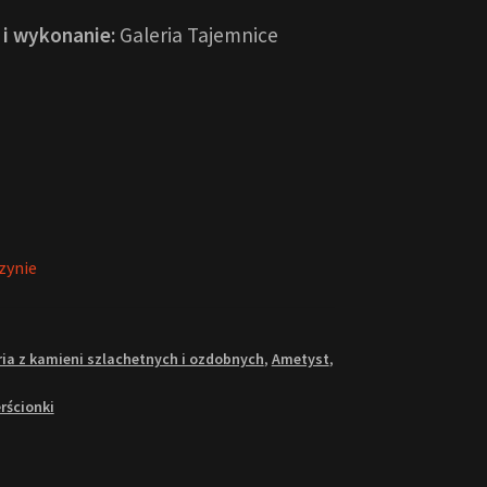
f i wykonanie:
Galeria Tajemnice
zynie
ria z kamieni szlachetnych i ozdobnych
,
Ametyst
,
erścionki