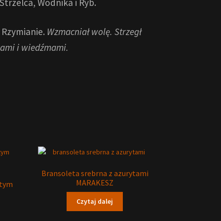
trzelca, Wodnika i Ryb.
i Rzymianie.
Wzmacniał wolę. Strzegł
arami i wiedźmami.
Bransoleta srebrna z azurytami
MARAKESZ
stym
Czytaj dalej