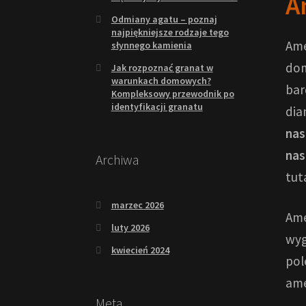
A
Odmiany agatu – poznaj
najpiękniejsze rodzaje tego
Ame
słynnego kamienia
dom
Jak rozpoznać granat w
warunkach domowych?
bar
Kompleksowy przewodnik po
identyfikacji granatu
dia
nas
nas
Archiwa
tut
marzec 2026
Ame
luty 2026
wyg
kwiecień 2024
pol
ame
Meta