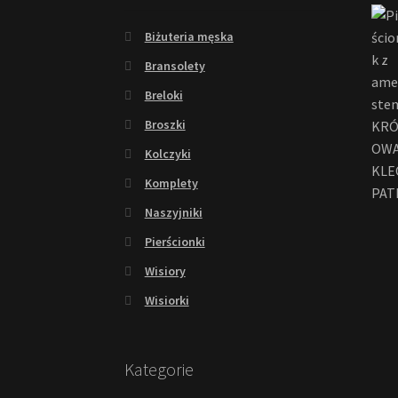
Biżuteria męska
Bransolety
Breloki
Broszki
Kolczyki
Komplety
Naszyjniki
Pierścionki
Wisiory
Wisiorki
Kategorie