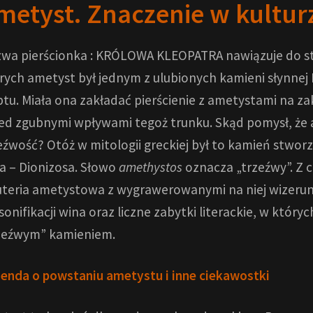
metyst. Znaczenie w kultur
wa pierścionka : KRÓLOWA KLEOPATRA nawiązuje do s
rych ametyst był jednym z ulubionych kamieni słynnej K
ptu. Miała ona zakładać pierścienie z ametystami na za
ed zgubnymi wpływami tegoż trunku. Skąd pomysł, ż
eźwość? Otóż w mitologii greckiej był to kamień stw
a – Dionizosa. Słowo
amethystos
oznacza „trzeźwy”. Z 
uteria ametystowa z wygrawerowanymi na niej wizerun
sonifikacji wina oraz liczne zabytki literackie, w któryc
zeźwym” kamieniem.
enda o powstaniu ametystu i inne ciekawostki