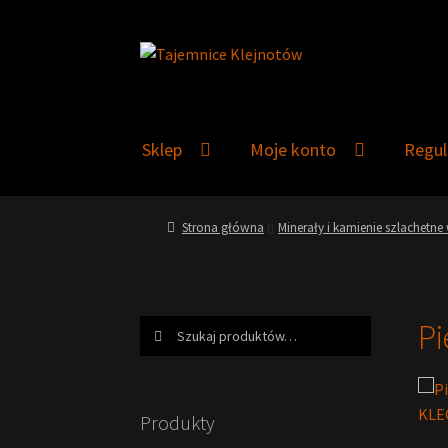
Przejdź
Przejdź
do
do
nawigacji
treści
Sklep
Moje konto
Regu
Strona główna
Minerały i kamienie szlachetn
Pi
Szukaj:
Szukaj
Produkty