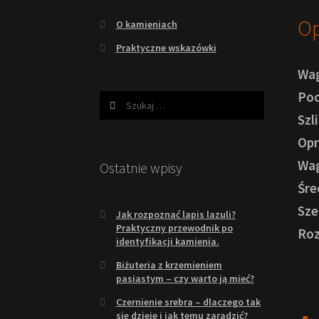
Op
O kamieniach
Praktyczne wskazówki
Wag
Poc
Szukaj:
Szli
Opr
Wag
Ostatnie wpisy
Śre
Sze
Jak rozpoznać lapis lazuli?
Praktyczny przewodnik po
Roz
identyfikacji kamienia.
Biżuteria z krzemieniem
pasiastym – czy warto ją mieć?
Czernienie srebra – dlaczego tak
się dzieje i jak temu zaradzić?