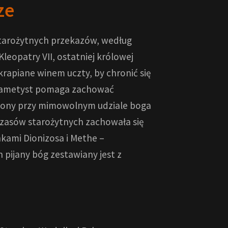
ze
tarożytnych przekazów, według
leopatry VII, ostatniej królowej
krapiane winem uczty, by chronić się
e ametyst pomaga zachować
orzony przy mimowolnym udziale boga
czasów starożytnych zachowała się
kami Dionizosa i Methe –
h pijany bóg zestawiany jest z