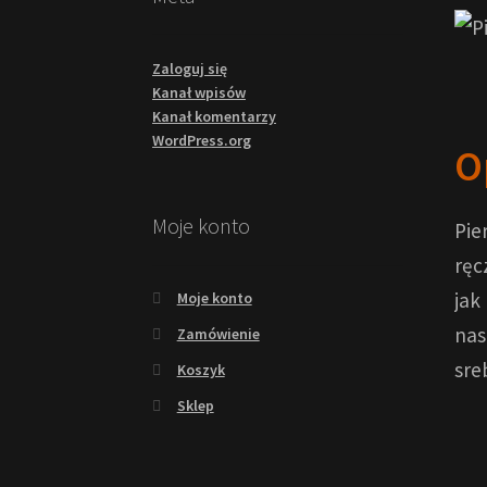
Zaloguj się
Kanał wpisów
Kanał komentarzy
WordPress.org
O
Moje konto
Pie
ręc
jak
Moje konto
nas
Zamówienie
sre
Koszyk
Sklep