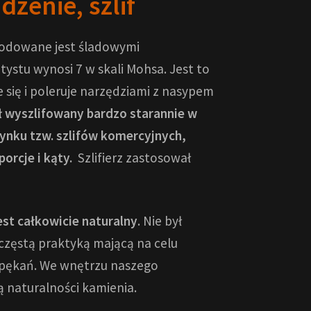
zenie, szlif
wodowane jest śladowymi
ystu wynosi 7 w skali Mohsa. Jest to
 się i poleruje narzędziami z nasypem
ł wyszlifowany bardzo starannie w
ynku tzw. szlifów komercyjnych,
porcje i kąty.
Szlifierz zastosował
st całkowicie naturalny
. Nie był
częstą praktyką mającą na celu
 spękań. We wnętrzu naszego
 naturalności kamienia.