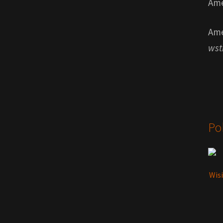
Ame
Ame
wst
Po
Wis