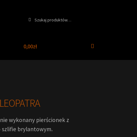
Szukaj:
Szukaj
0,00
zł
KLEOPATRA
znie wykonany pierścionek z
szlifie brylantowym.