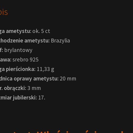
is
a ametystu:
ok. 5 ct
hodzenie ametystu:
Brazylia
f:
brylantowy
awa:
srebro 925
a pierścionka:
11,33 g
dnica oprawy ametystu:
20 mm
r. obrączki:
3 mm
miar jubilerski:
17.