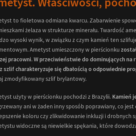
metyst. Właściwości, pochod
tyst to fioletowa odmiana kwarcu. Zabarwienie spo
ieszkami żelaza w strukturze minerału. Twardość amet
dzo wysoki wynik, w związku z czym kamień ten szlifuje
mentowym. Ametyst umieszczony w pierścionku
zosta
zej pracowni. W przeciwieństwie do dominujących na r
z szlif charakteryzuje się dbałością o odpowiednie pro
aj zmodyfikowany szlif brylantowy.
tyst użyty w pierścionku pochodzi z Brazylii.
Kamień je
rzewany ani w żaden inny sposób poprawiany, co jest 
epszenie koloru czy zlikwidowanie inkluzji i drobnych
tystu widoczne są niewielkie spękania, które dowodzą