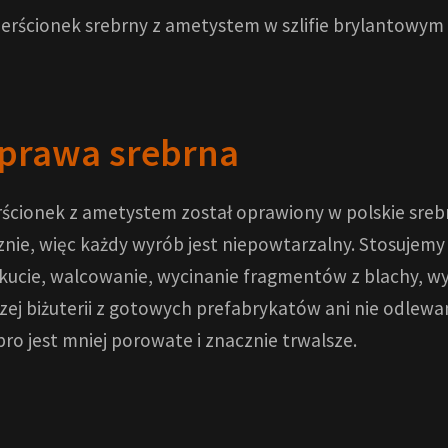
prawa srebrna
rścionek z ametystem został oprawiony w polskie sre
znie, więc każdy wyrób jest niepowtarzalny. Stosujemy t
 kucie, walcowanie, wycinanie fragmentów z blachy, wy
zej biżuterii z gotowych prefabrykatów ani nie odle
bro jest mniej porowate i znacznie trwalsze.