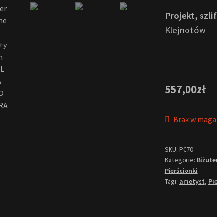
Projekt, szli
Klejnotów
557,00
zł
Brak w maga
SKU:
P070
Kategorie:
Biżute
Pierścionki
Tagi:
ametyst
,
Pi