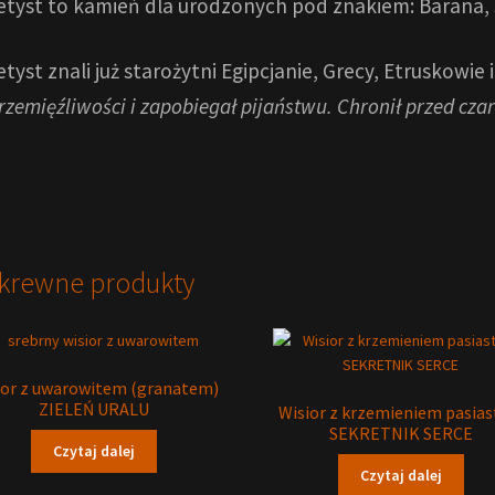
tyst to kamień dla urodzonych pod znakiem: Barana, S
tyst znali już starożytni Egipcjanie, Grecy, Etruskowie 
rzemięźliwości i zapobiegał pijaństwu. Chronił przed cz
krewne produkty
ior z uwarowitem (granatem)
ZIELEŃ URALU
Wisior z krzemieniem pasia
SEKRETNIK SERCE
Czytaj dalej
Czytaj dalej