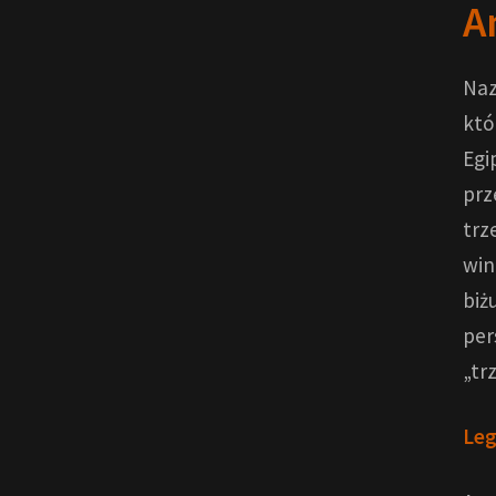
A
Naz
któ
Egi
prz
trz
win
biż
per
„tr
Leg