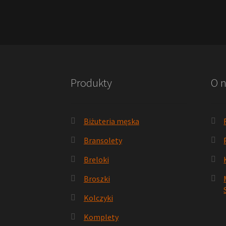
Produkty
O 
Biżuteria męska
Bransolety
Breloki
Broszki
Kolczyki
Komplety