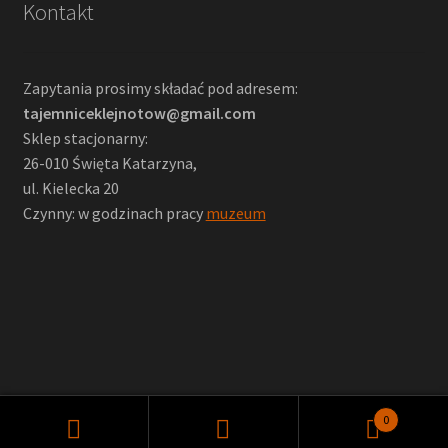
Kontakt
Zapytania prosimy składać pod adresem:
tajemniceklejnotow@gmail.com
Sklep stacjonarny:
26-010 Święta Katarzyna,
ul. Kielecka 20
Czynny: w godzinach pracy
muzeum
0
Szukaj:
Szukaj