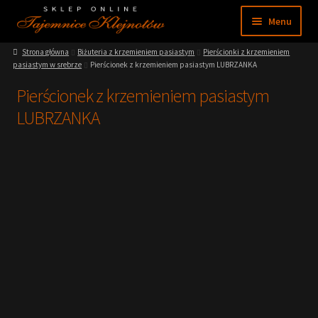
Przejdź
Przejdź
Menu
do
do
nawigacji
treści
Strona główna
Biżuteria z krzemieniem pasiastym
Pierścionki z krzemieniem
Sklep
pasiastym w srebrze
Pierścionek z krzemieniem pasiastym LUBRZANKA
Pierścionek z krzemieniem pasiastym
Moje konto
LUBRZANKA
Regulamin
Nasze muzeum
Wiedza