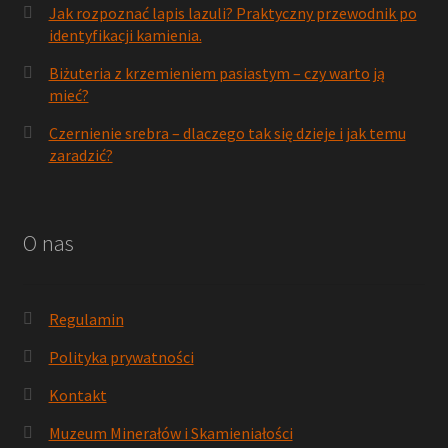
Jak rozpoznać lapis lazuli? Praktyczny przewodnik po
identyfikacji kamienia.
Biżuteria z krzemieniem pasiastym – czy warto ją
mieć?
Czernienie srebra – dlaczego tak się dzieje i jak temu
zaradzić?
O nas
Regulamin
Polityka prywatności
Kontakt
Muzeum Minerałów i Skamieniałości