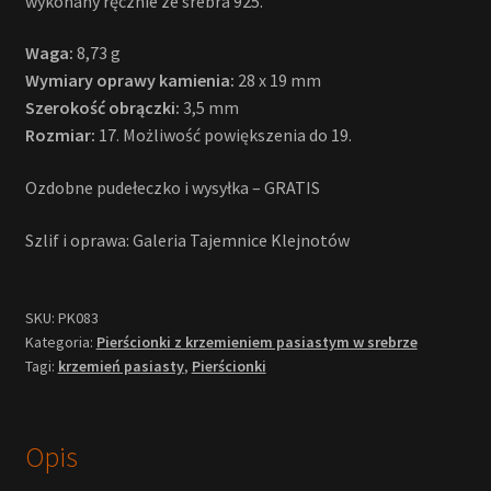
wykonany ręcznie ze srebra 925.
Waga:
8,73 g
Wymiary oprawy kamienia:
28 x 19 mm
Szerokość obrączki:
3,5 mm
Rozmiar:
17. Możliwość powiększenia do 19.
Ozdobne pudełeczko i wysyłka – GRATIS
Szlif i oprawa: Galeria Tajemnice Klejnotów
SKU:
PK083
Kategoria:
Pierścionki z krzemieniem pasiastym w srebrze
Tagi:
krzemień pasiasty
,
Pierścionki
Opis