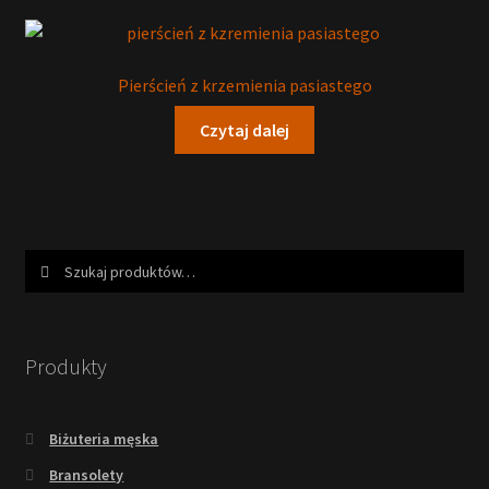
Pierścień z krzemienia pasiastego
Czytaj dalej
Szukaj:
Szukaj
Produkty
Biżuteria męska
Bransolety