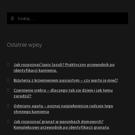
Szukaj:
Ostatnie wpisy
Jak rozpoznać lapis lazuli? Praktyczny przewodnik po
identyfikacji kamienia.
Biżuteria z krzemieniem pasiastym – czy warto ją mieć?
Czernienie srebra – dlaczego tak się dzieje i jak temu
zaradzić?
Odmiany agatu – poznaj najpiękniejsze rodzaje tego
słynnego kamienia
Jak rozpoznać granat w warunkach domowych?
Kompleksowy przewodnik po identyfikacji granatu