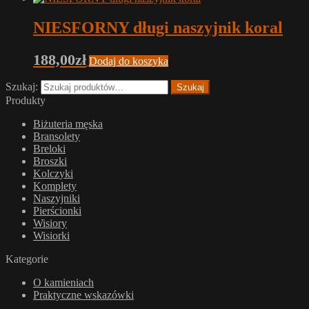
NIESFORNY długi naszyjnik koral
188,00
zł
Dodaj do koszyka
Szukaj:
Szukaj
Produkty
Biżuteria męska
Bransolety
Breloki
Broszki
Kolczyki
Komplety
Naszyjniki
Pierścionki
Wisiory
Wisiorki
Kategorie
O kamieniach
Praktyczne wskazówki