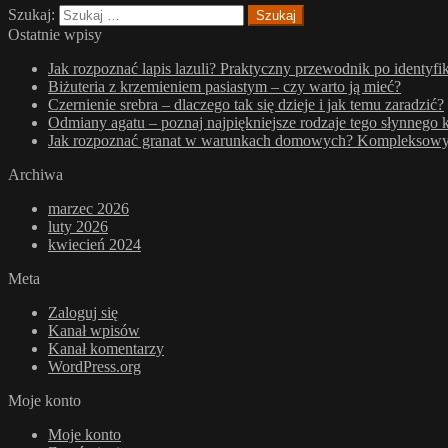
Szukaj:
Ostatnie wpisy
Jak rozpoznać lapis lazuli? Praktyczny przewodnik po identyfik
Biżuteria z krzemieniem pasiastym – czy warto ją mieć?
Czernienie srebra – dlaczego tak się dzieje i jak temu zaradzić?
Odmiany agatu – poznaj najpiękniejsze rodzaje tego słynnego 
Jak rozpoznać granat w warunkach domowych? Kompleksowy p
Archiwa
marzec 2026
luty 2026
kwiecień 2024
Meta
Zaloguj się
Kanał wpisów
Kanał komentarzy
WordPress.org
Moje konto
Moje konto