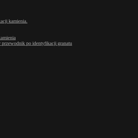
acji kamienia.
kamienia
rzewodnik po identyfikacji granatu