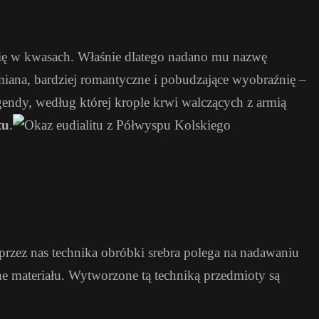
 się w kwasach. Właśnie dlatego nadano mu nazwę
miana, bardziej romantyczne i pobudzające wyobraźnię –
dy, według której krople krwi walczących z armią
tu
.
rzez nas technika obróbki srebra polega na nadawaniu
e materiału. Wytworzone tą techniką przedmioty są