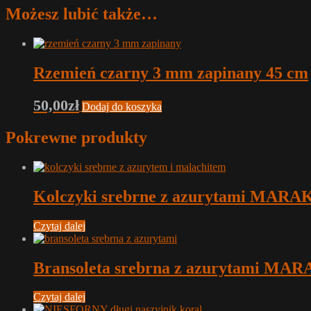
Możesz lubić także…
Rzemień czarny 3 mm zapinany 45 cm
50,00
zł
Dodaj do koszyka
Pokrewne produkty
Kolczyki srebrne z azurytami MAR
Czytaj dalej
Bransoleta srebrna z azurytami MA
Czytaj dalej