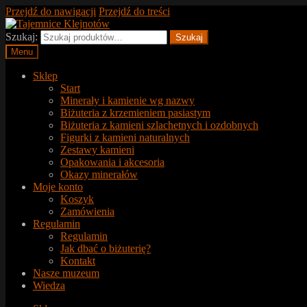
Przejdź do nawigacji
Przejdź do treści
Szukaj:
Szukaj
Menu
Sklep
Start
Minerały i kamienie wg nazwy
Biżuteria z krzemieniem pasiastym
Biżuteria z kamieni szlachetnych i ozdobnych
Figurki z kamieni naturalnych
Zestawy kamieni
Opakowania i akcesoria
Okazy minerałów
Moje konto
Koszyk
Zamówienia
Regulamin
Regulamin
Jak dbać o biżuterię?
Kontakt
Nasze muzeum
Wiedza