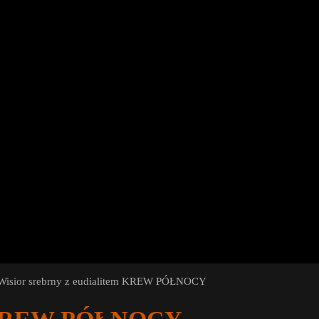
Wisior srebrny z eudialitem KREW PÓŁNOCY