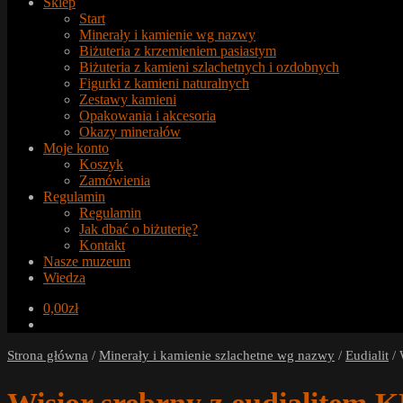
Sklep
Start
Minerały i kamienie wg nazwy
Biżuteria z krzemieniem pasiastym
Biżuteria z kamieni szlachetnych i ozdobnych
Figurki z kamieni naturalnych
Zestawy kamieni
Opakowania i akcesoria
Okazy minerałów
Moje konto
Koszyk
Zamówienia
Regulamin
Regulamin
Jak dbać o biżuterię?
Kontakt
Nasze muzeum
Wiedza
0,00
zł
Strona główna
/
Minerały i kamienie szlachetne wg nazwy
/
Eudialit
/