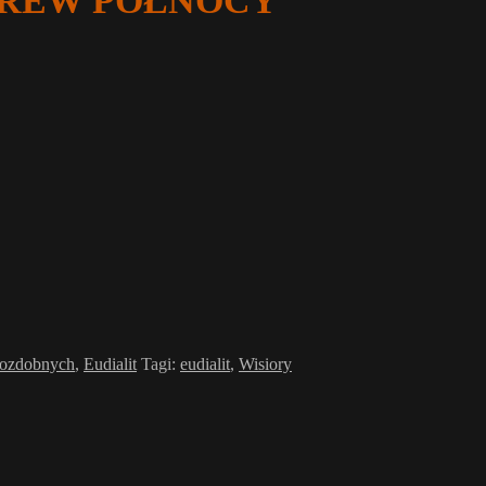
em KREW PÓŁNOCY
i ozdobnych
,
Eudialit
Tagi:
eudialit
,
Wisiory