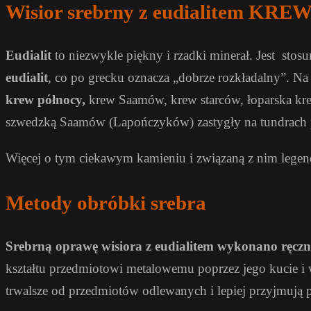
Wisior srebrny z eudialitem K
Eudialit
to niezwykle piękny i rzadki minerał. Jest sto
eudialit
, co po grecku oznacza „dobrze rozkładalny”. Na
krew północy,
krew Saamów, krew starców, łoparska k
szwedzką Saamów (Lapończyków) zastygły na tundrach 
Więcej o tym ciekawym kamieniu i związaną z nim lege
Metody obróbki srebra
Srebrną oprawę wisiora z eudialitem wykonano ręczni
kształtu przedmiotowi metalowemu poprzez jego kucie i 
trwalsze od przedmiotów odlewanych i lepiej przyjmują p