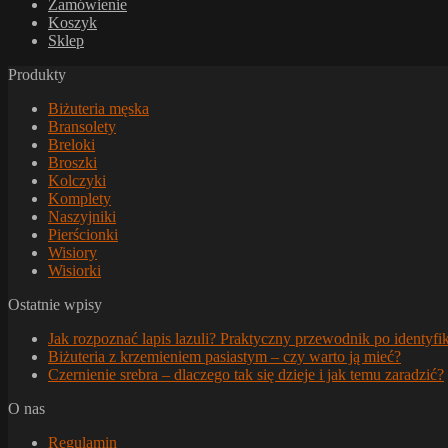
Zamówienie
Koszyk
Sklep
Produkty
Biżuteria męska
Bransolety
Breloki
Broszki
Kolczyki
Komplety
Naszyjniki
Pierścionki
Wisiory
Wisiorki
Ostatnie wpisy
Jak rozpoznać lapis lazuli? Praktyczny przewodnik po identyfik
Biżuteria z krzemieniem pasiastym – czy warto ją mieć?
Czernienie srebra – dlaczego tak się dzieje i jak temu zaradzić?
O nas
Regulamin