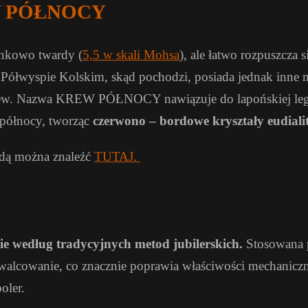
REW PÓŁNOCY
sunkowo twardy (
5,5 w skali Mohsa
), ale łatwo rozpuszcza
 Półwyspie Kolskim, skąd pochodzi, posiada jednak inne 
rew. Nazwa KREW PÓŁNOCY nawiązuje do lapońskiej legen
północy, tworząc
czerwono – bordowe kryształy eudiali
ndą można znaleźć
TUTAJ.
e według tradycyjnych metod jubilerskich.
Stosowana p
walcowanie, co znacznie poprawia właściwości mechaniczn
oler.