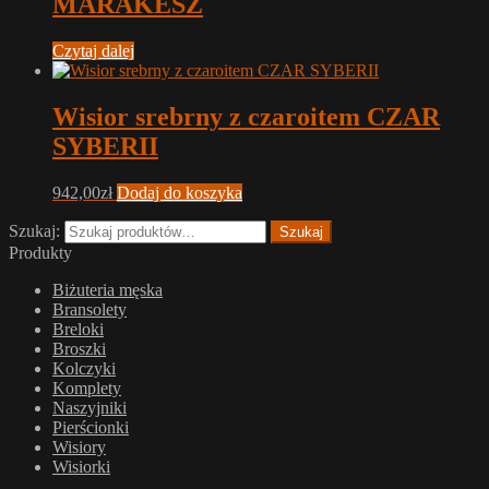
MARAKESZ
Czytaj dalej
Wisior srebrny z czaroitem CZAR
SYBERII
942,00
zł
Dodaj do koszyka
Szukaj:
Szukaj
Produkty
Biżuteria męska
Bransolety
Breloki
Broszki
Kolczyki
Komplety
Naszyjniki
Pierścionki
Wisiory
Wisiorki