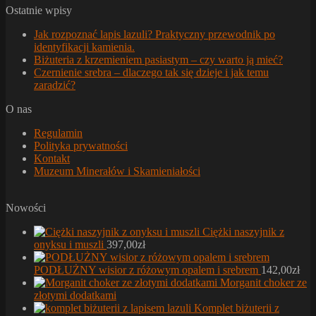
Ostatnie wpisy
Jak rozpoznać lapis lazuli? Praktyczny przewodnik po
identyfikacji kamienia.
Biżuteria z krzemieniem pasiastym – czy warto ją mieć?
Czernienie srebra – dlaczego tak się dzieje i jak temu
zaradzić?
O nas
Regulamin
Polityka prywatności
Kontakt
Muzeum Minerałów i Skamieniałości
Nowości
Ciężki naszyjnik z
onyksu i muszli
397,00
zł
PODŁUŻNY wisior z różowym opalem i srebrem
142,00
zł
Morganit choker ze
złotymi dodatkami
Komplet biżuterii z