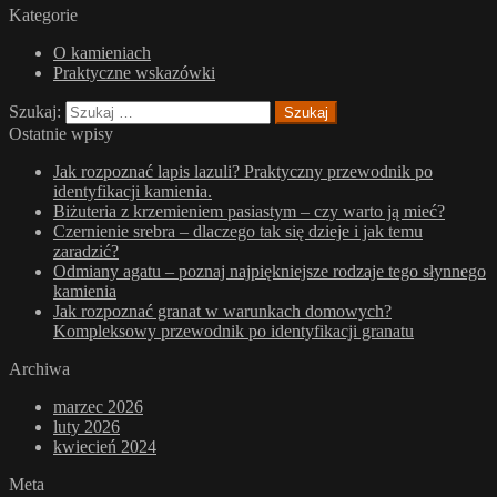
Kategorie
O kamieniach
Praktyczne wskazówki
Szukaj:
Ostatnie wpisy
Jak rozpoznać lapis lazuli? Praktyczny przewodnik po
identyfikacji kamienia.
Biżuteria z krzemieniem pasiastym – czy warto ją mieć?
Czernienie srebra – dlaczego tak się dzieje i jak temu
zaradzić?
Odmiany agatu – poznaj najpiękniejsze rodzaje tego słynnego
kamienia
Jak rozpoznać granat w warunkach domowych?
Kompleksowy przewodnik po identyfikacji granatu
Archiwa
marzec 2026
luty 2026
kwiecień 2024
Meta