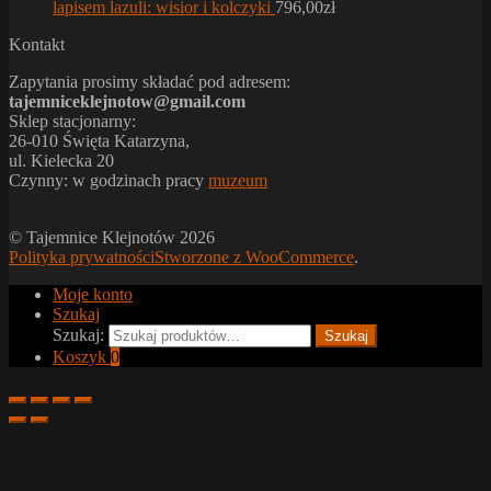
lapisem lazuli: wisior i kolczyki
796,00
zł
Kontakt
Zapytania prosimy składać pod adresem:
tajemniceklejnotow@gmail.com
Sklep stacjonarny:
26-010 Święta Katarzyna,
ul. Kielecka 20
Czynny: w godzinach pracy
muzeum
© Tajemnice Klejnotów 2026
Polityka prywatności
Stworzone z WooCommerce
.
Moje konto
Szukaj
Szukaj:
Szukaj
Koszyk
0