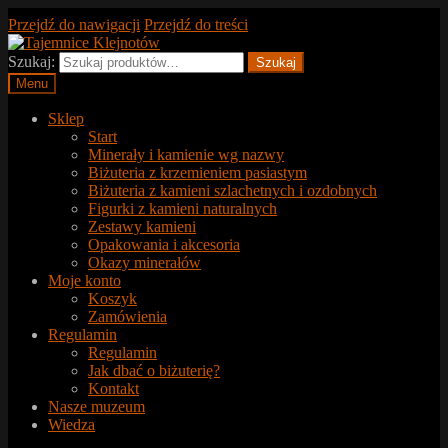
Przejdź do nawigacji
Przejdź do treści
Szukaj:
Szukaj
Menu
Sklep
Start
Minerały i kamienie wg nazwy
Biżuteria z krzemieniem pasiastym
Biżuteria z kamieni szlachetnych i ozdobnych
Figurki z kamieni naturalnych
Zestawy kamieni
Opakowania i akcesoria
Okazy minerałów
Moje konto
Koszyk
Zamówienia
Regulamin
Regulamin
Jak dbać o biżuterię?
Kontakt
Nasze muzeum
Wiedza