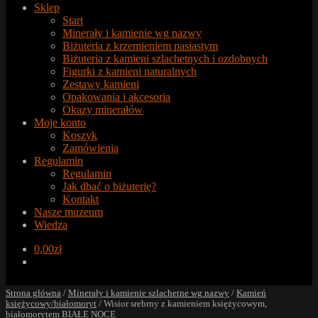
Sklep
Start
Minerały i kamienie wg nazwy
Biżuteria z krzemieniem pasiastym
Biżuteria z kamieni szlachetnych i ozdobnych
Figurki z kamieni naturalnych
Zestawy kamieni
Opakowania i akcesoria
Okazy minerałów
Moje konto
Koszyk
Zamówienia
Regulamin
Regulamin
Jak dbać o biżuterię?
Kontakt
Nasze muzeum
Wiedza
0,00
zł
Strona główna
/
Minerały i kamienie szlachetne wg nazwy
/
Kamień
księżycowy/białomoryt
/
Wisior srebrny z kamieniem księżycowym,
białomorytem BIAŁE NOCE