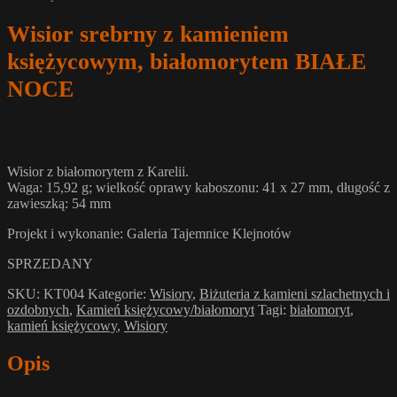
Wisior srebrny z kamieniem
księżycowym, białomorytem BIAŁE
NOCE
Wisior z białomorytem z Karelii.
Waga: 15,92 g; wielkość oprawy kaboszonu: 41 x 27 mm, długość z
zawieszką: 54 mm
Projekt i wykonanie: Galeria Tajemnice Klejnotów
SPRZEDANY
SKU:
KT004
Kategorie:
Wisiory
,
Biżuteria z kamieni szlachetnych i
ozdobnych
,
Kamień księżycowy/białomoryt
Tagi:
białomoryt
,
kamień księżycowy
,
Wisiory
Opis