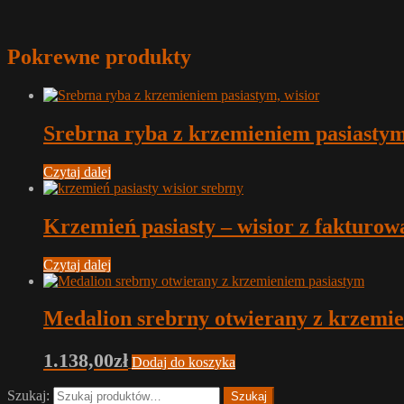
Pokrewne produkty
Srebrna ryba z krzemieniem pasiastym
Czytaj dalej
Krzemień pasiasty – wisior z faktu
Czytaj dalej
Medalion srebrny otwierany z krzemi
1.138,00
zł
Dodaj do koszyka
Szukaj:
Szukaj