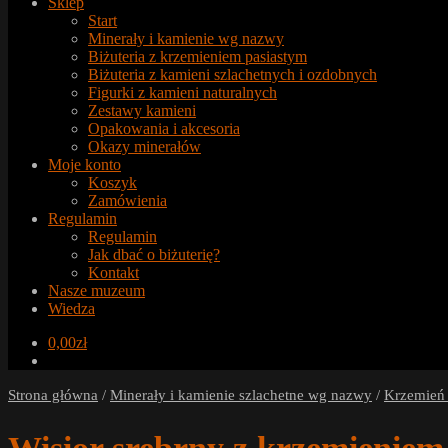
Sklep
Start
Minerały i kamienie wg nazwy
Biżuteria z krzemieniem pasiastym
Biżuteria z kamieni szlachetnych i ozdobnych
Figurki z kamieni naturalnych
Zestawy kamieni
Opakowania i akcesoria
Okazy minerałów
Moje konto
Koszyk
Zamówienia
Regulamin
Regulamin
Jak dbać o biżuterię?
Kontakt
Nasze muzeum
Wiedza
0,00
zł
Strona główna
/
Minerały i kamienie szlachetne wg nazwy
/
Krzemień 