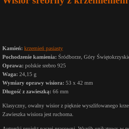
Wisior srebrny z krzemieni
Kamień:
krzemień pasiasty
Pochodzenie kamienia:
Śródborze, Góry Świętokrzyski
Oprawa:
polskie srebro 925
Waga:
24,15 g
Wymiary oprawy wisiora:
53 x 42 mm
Długość z zawieszką:
66 mm
Klasyczny, owalny wisior z pięknie wyszlifowanego krze
Zawieszka wisiora jest ruchoma.
Autorski projekt naszej pracowni. Wyrób unikatowy w 