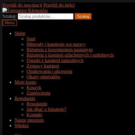
Przejdź do nawigacji
Przejdź do treści
Szukaj:
Szukaj
Menu
Sklep
Start
Minerały i kamienie wg nazwy
Biżuteria z krzemieniem pasiastym
Biżuteria z kamieni szlachetnych i ozdobnych
Figurki z kamieni naturalnych
Zestawy kamieni
Opakowania i akcesoria
Okazy minerałów
Moje konto
Koszyk
Zamówienia
Regulamin
Regulamin
Jak dbać o biżuterię?
Kontakt
Nasze muzeum
Wiedza