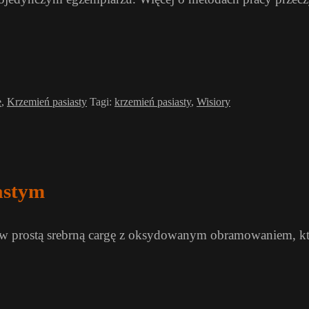
e
,
Krzemień pasiasty
Tagi:
krzemień pasiasty
,
Wisiory
astym
y w prostą srebrną cargę z oksydowanym obramowaniem, kt