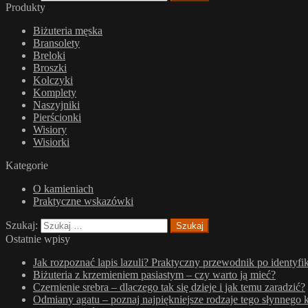
Produkty
Biżuteria męska
Bransolety
Breloki
Broszki
Kolczyki
Komplety
Naszyjniki
Pierścionki
Wisiory
Wisiorki
Kategorie
O kamieniach
Praktyczne wskazówki
Szukaj:
Ostatnie wpisy
Jak rozpoznać lapis lazuli? Praktyczny przewodnik po identyfik
Biżuteria z krzemieniem pasiastym – czy warto ją mieć?
Czernienie srebra – dlaczego tak się dzieje i jak temu zaradzić?
Odmiany agatu – poznaj najpiękniejsze rodzaje tego słynnego 