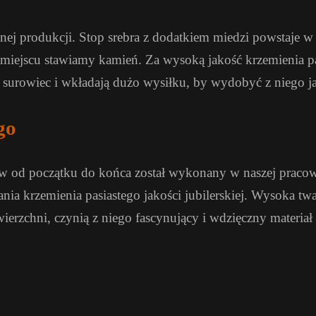
nej produkcji. Stop srebra z dodatkiem miedzi powstaje w
miejscu stawiamy kamień. Za wysoką jakość krzemienia pas
ą surowiec i wkładają dużo wysiłku, by wydobyć z niego ja
go
od początku do końca został wykonany w naszej pracowni
nia krzemienia pasiastego jakości jubilerskiej. Wysoka tw
erzchni, czynią z niego fascynujący i wdzięczny materiał d