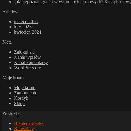
Jak rozpoznać granat w warunkach domowych? Kompleksowy p
Archiwa
marzec 2026
luty 2026
kwiecień 2024
Meta
Zaloguj się
Kanał wpisów
Kanał komentarzy
WordPress.org
Moje konto
Moje konto
Zamówienie
Koszyk
Sklep
Produkty
Biżuteria męska
Bransolety