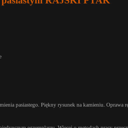
em pasiastym RAJSKI PTAK
e
mienia pasiastego. Piękny rysunek na kamieniu. Oprawa r
pojedynczym egzemplarzu. Więcej o metodach pracy przec