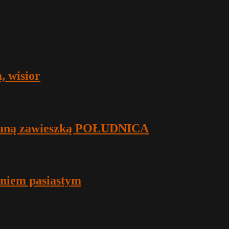
, wisior
rowaną zawieszką POŁUDNICA
eniem pasiastym