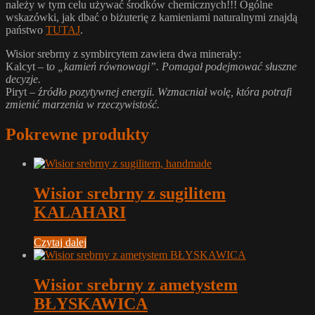
należy w tym celu używać środków chemicznych!!! Ogólne
wskazówki, jak dbać o biżuterię z kamieniami naturalnymi znajdą
państwo
TUTAJ
.
Wisior srebrny z symbircytem zawiera dwa minerały:
Kalcyt – t
o „kamień równowagi”. Pomagał podejmować słuszne
decyzje.
Piryt – ź
ródło pozytywnej energii. Wzmacniał wolę, która potrafi
zmienić marzenia w rzeczywistość.
Pokrewne produkty
Wisior srebrny z sugilitem
KALAHARI
Czytaj dalej
Wisior srebrny z ametystem
BŁYSKAWICA