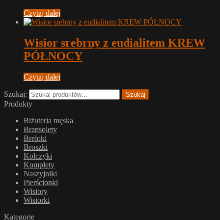
Czytaj dalej
Wisior srebrny z eudialitem KREW
PÓŁNOCY
Czytaj dalej
Szukaj:
Szukaj
Produkty
Biżuteria męska
Bransolety
Breloki
Broszki
Kolczyki
Komplety
Naszyjniki
Pierścionki
Wisiory
Wisiorki
Kategorie