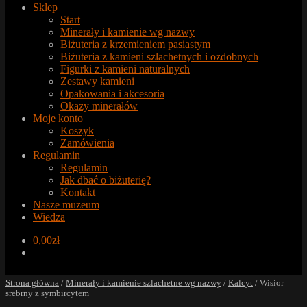
Sklep
Start
Minerały i kamienie wg nazwy
Biżuteria z krzemieniem pasiastym
Biżuteria z kamieni szlachetnych i ozdobnych
Figurki z kamieni naturalnych
Zestawy kamieni
Opakowania i akcesoria
Okazy minerałów
Moje konto
Koszyk
Zamówienia
Regulamin
Regulamin
Jak dbać o biżuterię?
Kontakt
Nasze muzeum
Wiedza
0,00
zł
Strona główna
/
Minerały i kamienie szlachetne wg nazwy
/
Kalcyt
/
Wisior
srebrny z symbircytem