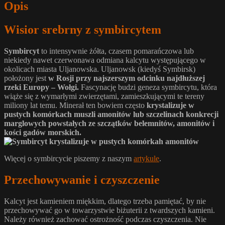
Opis
Wisior srebrny z symbircytem
Symbircyt
to intensywnie żółta, czasem pomarańczowa lub
niekiedy nawet czerwonawa odmiana kalcytu występującego w
okolicach miasta Uljanowska. Uljanowsk (kiedyś Symbirsk)
położony jest
w Rosji przy najszerszym odcinku najdłuższej
rzeki Europy – Wołgi.
Fascynację budzi geneza symbircytu, która
wiąże się z wymarłymi zwierzętami, zamieszkującymi te tereny
miliony lat temu. Minerał ten bowiem często
krystalizuje w
pustych komórkach muszli amonitów lub szczelinach konkrecji
marglowych powstałych ze szczątków belemnitów, amonitów i
kości gadów morskich.
Więcej o symbircycie piszemy z naszym
artykule
.
Przechowywanie i czyszczenie
Kalcyt jest kamieniem miękkim, dlatego trzeba pamiętać, by nie
przechowywać go w towarzystwie biżuterii z twardszych kamieni.
Należy również zachować ostrożność podczas czyszczenia. Nie