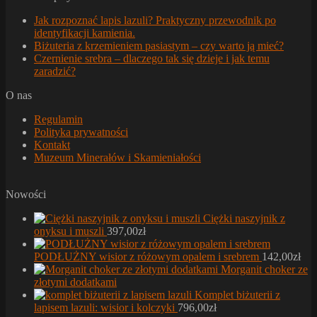
Jak rozpoznać lapis lazuli? Praktyczny przewodnik po
identyfikacji kamienia.
Biżuteria z krzemieniem pasiastym – czy warto ją mieć?
Czernienie srebra – dlaczego tak się dzieje i jak temu
zaradzić?
O nas
Regulamin
Polityka prywatności
Kontakt
Muzeum Minerałów i Skamieniałości
Nowości
Ciężki naszyjnik z
onyksu i muszli
397,00
zł
PODŁUŻNY wisior z różowym opalem i srebrem
142,00
zł
Morganit choker ze
złotymi dodatkami
Komplet biżuterii z
lapisem lazuli: wisior i kolczyki
796,00
zł