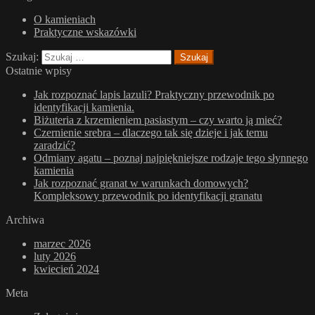
O kamieniach
Praktyczne wskazówki
Szukaj:
Ostatnie wpisy
Jak rozpoznać lapis lazuli? Praktyczny przewodnik po
identyfikacji kamienia.
Biżuteria z krzemieniem pasiastym – czy warto ją mieć?
Czernienie srebra – dlaczego tak się dzieje i jak temu
zaradzić?
Odmiany agatu – poznaj najpiękniejsze rodzaje tego słynnego
kamienia
Jak rozpoznać granat w warunkach domowych?
Kompleksowy przewodnik po identyfikacji granatu
Archiwa
marzec 2026
luty 2026
kwiecień 2024
Meta