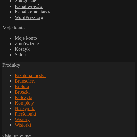
Zaloguj się
Kanał wpisów
Kanał komentarzy
WordPress.org
Moje konto
Moje konto
Zamówienie
Koszyk
Sklep
Produkty
Biżuteria męska
Bransolety
Breloki
Broszki
Kolczyki
Komplety
Naszyjniki
Pierścionki
Wisiory
Wisiorki
Ostatnie wpisy