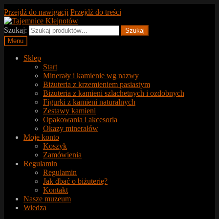
Przejdź do nawigacji
Przejdź do treści
Szukaj:
Szukaj
Menu
Sklep
Start
Minerały i kamienie wg nazwy
Biżuteria z krzemieniem pasiastym
Biżuteria z kamieni szlachetnych i ozdobnych
Figurki z kamieni naturalnych
Zestawy kamieni
Opakowania i akcesoria
Okazy minerałów
Moje konto
Koszyk
Zamówienia
Regulamin
Regulamin
Jak dbać o biżuterię?
Kontakt
Nasze muzeum
Wiedza