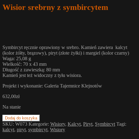
Wisior srebrny z symbircytem
Symbircyt ręcznie oprawiony w srebro. Kamień zawiera kalcyt
(kolor żółty, brązowy), piryt (złote żyłki) i margiel (kolor czarny)
Waga: 25,08 g
Wielkość: 70 x 43 mm
Długość z zawieszką: 80 mm
Kamień jest też widoczny z tyłu wisiora.
Projekt i wykonanie: Galeria Tajemnice Klejnotów
632,00
zł
Na stanie
Dodaj do koszyka
SKU:
W073
Kategorie:
Wisiory
,
Kalcyt
,
Piryt
,
Symbircyt
Tagi:
kalcyt
,
piryt
,
symbircyt
,
Wisiory