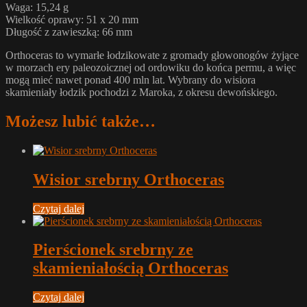
Waga: 15,24 g
Wielkość oprawy: 51 x 20 mm
Długość z zawieszką: 66 mm
Orthoceras to wymarłe łodzikowate z gromady głowonogów żyjące
w morzach ery paleozoicznej od ordowiku do końca permu, a więc
mogą mieć nawet ponad 400 mln lat. Wybrany do wisiora
skamieniały łodzik pochodzi z Maroka, z okresu dewońskiego.
Możesz lubić także…
Wisior srebrny Orthoceras
Czytaj dalej
Pierścionek srebrny ze
skamieniałością Orthoceras
Czytaj dalej