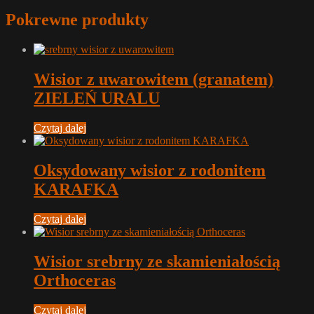
Pokrewne produkty
Wisior z uwarowitem (granatem)
ZIELEŃ URALU
Czytaj dalej
Oksydowany wisior z rodonitem
KARAFKA
Czytaj dalej
Wisior srebrny ze skamieniałością
Orthoceras
Czytaj dalej