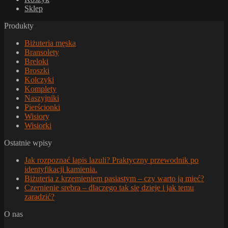
Sklep
Produkty
Biżuteria męska
Bransolety
Breloki
Broszki
Kolczyki
Komplety
Naszyjniki
Pierścionki
Wisiory
Wisiorki
Ostatnie wpisy
Jak rozpoznać lapis lazuli? Praktyczny przewodnik po
identyfikacji kamienia.
Biżuteria z krzemieniem pasiastym – czy warto ją mieć?
Czernienie srebra – dlaczego tak się dzieje i jak temu
zaradzić?
O nas