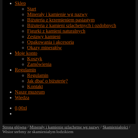
Sklep
Start
Minerały i kamienie wg nazwy
Biżuteria z krzemieniem pasiastym
Biżuteria z kamieni szlachetnych i ozdobnych
Figurki z kamieni naturalnych
Zestawy kamieni
Opakowania i akcesoria
Okazy minerałów
Moje konto
Koszyk
Zamówienia
Regulamin
Regulamin
Jak dbać o biżuterię?
Kontakt
Nasze muzeum
Wiedza
0,00
zł
Strona główna
/
Minerały i kamienie szlachetne wg nazwy
/
Skamieniałości
/
Wisior srebrny ze skamieniałym łodzikiem