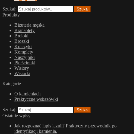
Szukaj:
Szukaj
Produkty
Biżuteria męska
Bransolety
Breloki
Broszki
Kolczyki
Komplety
Naszyjniki
Pierścionki
Wisiory
Wisiorki
Kategorie
O kamieniach
Praktyczne wskazówki
Szukaj:
Ostatnie wpisy
Jak rozpoznać lapis lazuli? Praktyczny przewodnik po
identyfikacji kamienia.