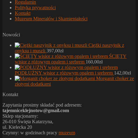
Regulamin
Polityka prywatności
Kontakt
Muzeum Minerałów i Skamieniałości
Nowości
Ciężki naszyjnik z
onyksu i muszli
397,00
zł
ŚCIĘTY
wisior z różowym opalem i srebrem
160,00
zł
PODŁUŻNY wisior z różowym opalem i srebrem
142,00
zł
Morganit choker ze
złotymi dodatkami
Kontakt
Zapytania prosimy składać pod adresem:
tajemniceklejnotow@gmail.com
Sklep stacjonarny:
26-010 Święta Katarzyna,
ul. Kielecka 20
Czynny: w godzinach pracy
muzeum