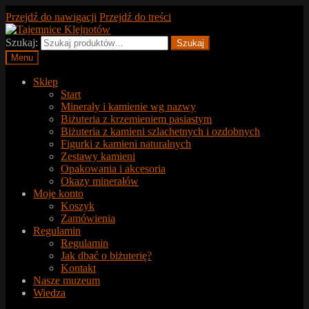
Przejdź do nawigacji
Przejdź do treści
Szukaj:
Szukaj
Menu
Sklep
Start
Minerały i kamienie wg nazwy
Biżuteria z krzemieniem pasiastym
Biżuteria z kamieni szlachetnych i ozdobnych
Figurki z kamieni naturalnych
Zestawy kamieni
Opakowania i akcesoria
Okazy minerałów
Moje konto
Koszyk
Zamówienia
Regulamin
Regulamin
Jak dbać o biżuterię?
Kontakt
Nasze muzeum
Wiedza