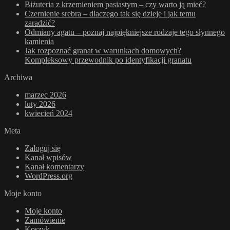
Biżuteria z krzemieniem pasiastym – czy warto ją mieć?
Czernienie srebra – dlaczego tak się dzieje i jak temu
zaradzić?
Odmiany agatu – poznaj najpiękniejsze rodzaje tego słynnego
kamienia
Jak rozpoznać granat w warunkach domowych?
Kompleksowy przewodnik po identyfikacji granatu
Archiwa
marzec 2026
luty 2026
kwiecień 2024
Meta
Zaloguj się
Kanał wpisów
Kanał komentarzy
WordPress.org
Moje konto
Moje konto
Zamówienie
Koszyk