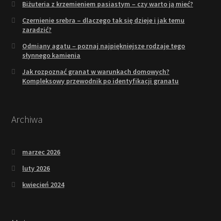
Biżuteria z krzemieniem pasiastym – czy warto ją mieć?
Czernienie srebra – dlaczego tak się dzieje i jak temu
zaradzić?
Odmiany agatu – poznaj najpiękniejsze rodzaje tego
słynnego kamienia
Jak rozpoznać granat w warunkach domowych?
Kompleksowy przewodnik po identyfikacji granatu
Archiwa
marzec 2026
luty 2026
kwiecień 2024