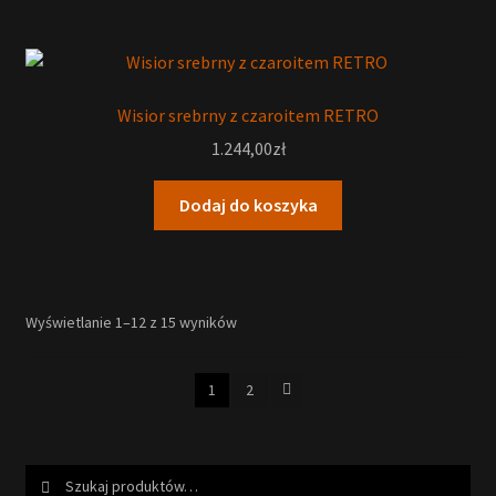
Wisior srebrny z czaroitem RETRO
1.244,00
zł
Dodaj do koszyka
Wyświetlanie 1–12 z 15 wyników
1
2
Szukaj:
Szukaj