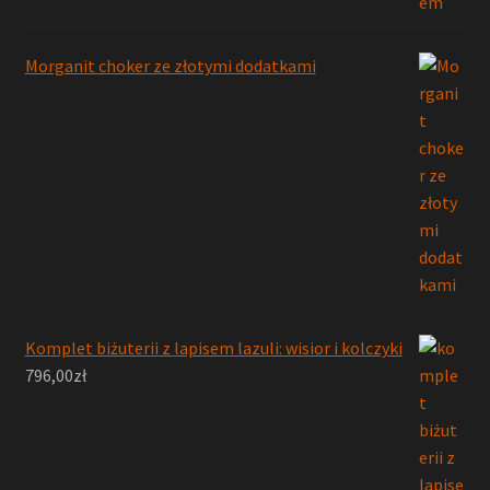
Morganit choker ze złotymi dodatkami
Komplet biżuterii z lapisem lazuli: wisior i kolczyki
796,00
zł