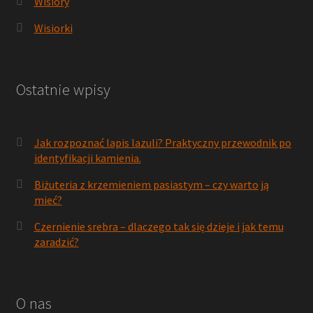
Wisiory
Wisiorki
Ostatnie wpisy
Jak rozpoznać lapis lazuli? Praktyczny przewodnik po
identyfikacji kamienia.
Biżuteria z krzemieniem pasiastym – czy warto ją
mieć?
Czernienie srebra – dlaczego tak się dzieje i jak temu
zaradzić?
O nas