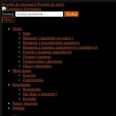
Przejdź do nawigacji
Przejdź do treści
Szukaj:
Szukaj
Menu
Sklep
Start
Minerały i kamienie wg nazwy
Biżuteria z krzemieniem pasiastym
Biżuteria z kamieni szlachetnych i ozdobnych
Figurki z kamieni naturalnych
Zestawy kamieni
Opakowania i akcesoria
Okazy minerałów
Moje konto
Koszyk
Zamówienia
Regulamin
Regulamin
Jak dbać o biżuterię?
Kontakt
Nasze muzeum
Wiedza