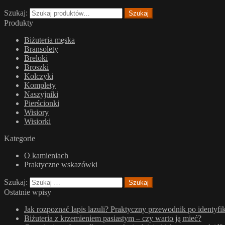
Szukaj:
Szukaj
Produkty
Biżuteria męska
Bransolety
Breloki
Broszki
Kolczyki
Komplety
Naszyjniki
Pierścionki
Wisiory
Wisiorki
Kategorie
O kamieniach
Praktyczne wskazówki
Szukaj:
Ostatnie wpisy
Jak rozpoznać lapis lazuli? Praktyczny przewodnik po identyfik
Biżuteria z krzemieniem pasiastym – czy warto ją mieć?