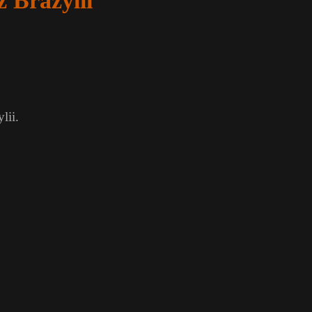
z Brazylii
lii.