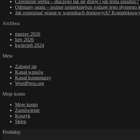
Czernienie srebra – dlaczego tak się dzieje i jak temu zaradzić?
Odmiany agatu – poznaj najpiękniejsze rodzaje tego słynnego 
Jak rozpoznać granat w warunkach domowych? Kompleksowy p
Archiwa
marzec 2026
luty 2026
kwiecień 2024
Meta
Zaloguj się
Kanał wpisów
Kanał komentarzy
WordPress.org
Moje konto
Moje konto
Zamówienie
Koszyk
Sklep
Produkty