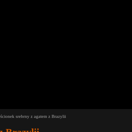
rścionek srebrny z agatem z Brazylii