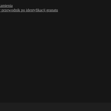
kamienia
rzewodnik po identyfikacji granatu