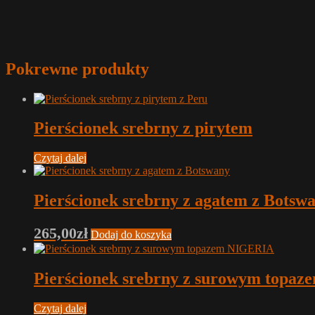
Pokrewne produkty
Pierścionek srebrny z pirytem
Czytaj dalej
Pierścionek srebrny z agatem z Botsw
265,00
zł
Dodaj do koszyka
Pierścionek srebrny z surowym topa
Czytaj dalej