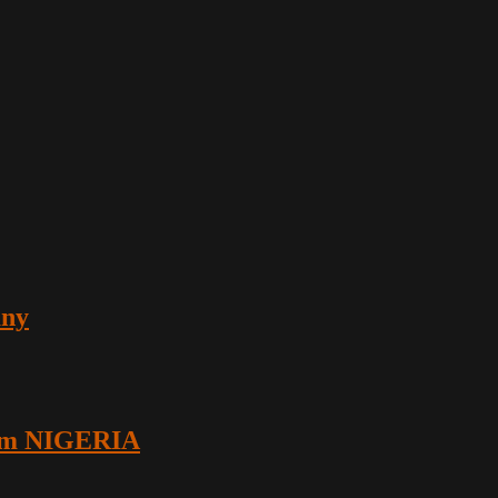
any
zem NIGERIA