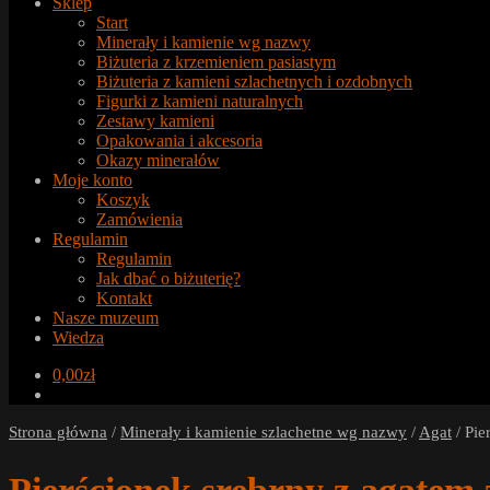
Sklep
Start
Minerały i kamienie wg nazwy
Biżuteria z krzemieniem pasiastym
Biżuteria z kamieni szlachetnych i ozdobnych
Figurki z kamieni naturalnych
Zestawy kamieni
Opakowania i akcesoria
Okazy minerałów
Moje konto
Koszyk
Zamówienia
Regulamin
Regulamin
Jak dbać o biżuterię?
Kontakt
Nasze muzeum
Wiedza
0,00
zł
Strona główna
/
Minerały i kamienie szlachetne wg nazwy
/
Agat
/
Pie