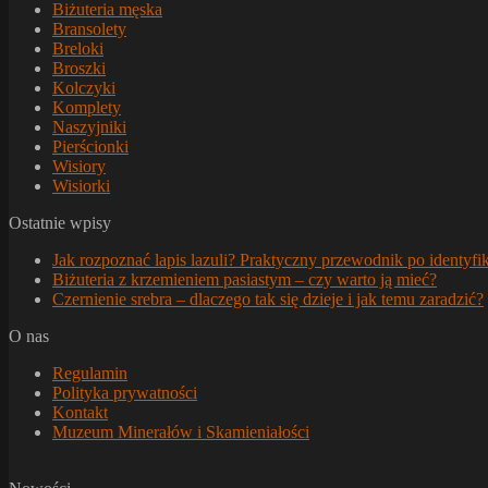
Biżuteria męska
Bransolety
Breloki
Broszki
Kolczyki
Komplety
Naszyjniki
Pierścionki
Wisiory
Wisiorki
Ostatnie wpisy
Jak rozpoznać lapis lazuli? Praktyczny przewodnik po identyfik
Biżuteria z krzemieniem pasiastym – czy warto ją mieć?
Czernienie srebra – dlaczego tak się dzieje i jak temu zaradzić?
O nas
Regulamin
Polityka prywatności
Kontakt
Muzeum Minerałów i Skamieniałości