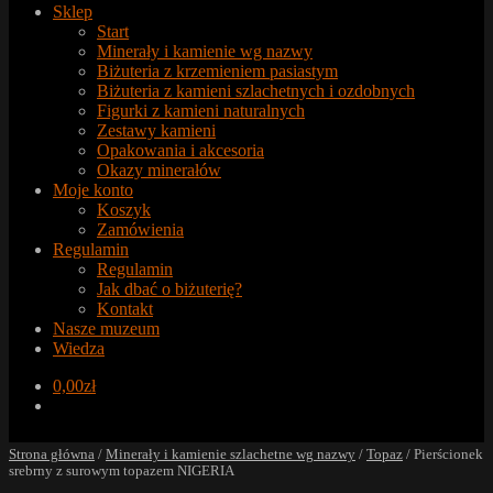
Sklep
Start
Minerały i kamienie wg nazwy
Biżuteria z krzemieniem pasiastym
Biżuteria z kamieni szlachetnych i ozdobnych
Figurki z kamieni naturalnych
Zestawy kamieni
Opakowania i akcesoria
Okazy minerałów
Moje konto
Koszyk
Zamówienia
Regulamin
Regulamin
Jak dbać o biżuterię?
Kontakt
Nasze muzeum
Wiedza
0,00
zł
Strona główna
/
Minerały i kamienie szlachetne wg nazwy
/
Topaz
/
Pierścionek
srebrny z surowym topazem NIGERIA