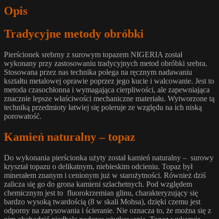
Opis
Tradycyjne metody obróbki
Pierścionek srebrny z surowym topazem NIGERIA został
wykonany przy zastosowaniu tradycyjnych metod obróbki srebra.
Stosowana przez nas technika polega na ręcznym nadawaniu
kształtu metalowej oprawie poprzez jego kucie i walcowanie. Jest to
metoda czasochłonna i wymagająca cierpliwości, ale zapewniająca
znacznie lepsze właściwości mechaniczne materiału. Wytworzone tą
techniką przedmioty łatwiej się poleruje ze względu na ich niską
porowatość.
Kamień naturalny – topaz
Do wykonania pierścionka użyty został kamień naturalny – surowy
kryształ topazu o delikatnym, niebieskim odcieniu. Topaz był
minerałem znanym i cenionym już w starożytności. Również dziś
zalicza się go do grona kamieni szlachetnych. Pod względem
chemicznym jest to fluorokrzemian glinu, charakteryzujący się
bardzo wysoką twardością (8 w skali Mohsa), dzięki czemu jest
odporny na zarysowania i ścieranie. Nie oznacza to, że można się z