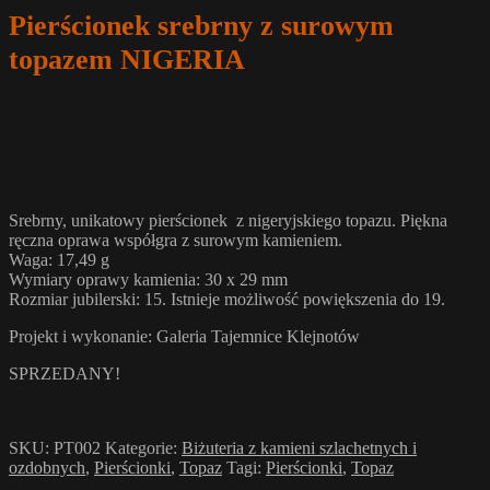
Pierścionek srebrny z surowym
topazem NIGERIA
Srebrny, unikatowy pierścionek z nigeryjskiego topazu. Piękna
ręczna oprawa współgra z surowym kamieniem.
Waga: 17,49 g
Wymiary oprawy kamienia: 30 x 29 mm
Rozmiar jubilerski: 15. Istnieje możliwość powiększenia do 19.
Projekt i wykonanie: Galeria Tajemnice Klejnotów
SPRZEDANY!
SKU:
PT002
Kategorie:
Biżuteria z kamieni szlachetnych i
ozdobnych
,
Pierścionki
,
Topaz
Tagi:
Pierścionki
,
Topaz