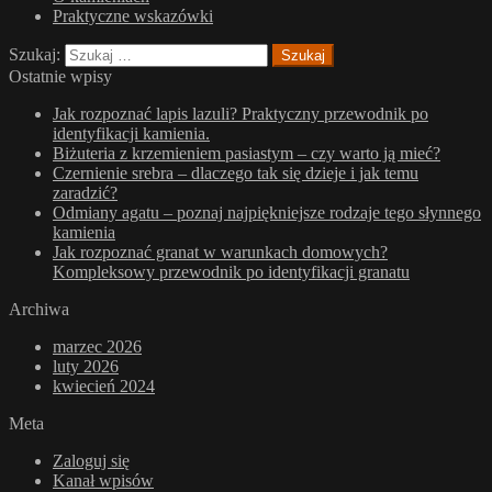
Praktyczne wskazówki
Szukaj:
Ostatnie wpisy
Jak rozpoznać lapis lazuli? Praktyczny przewodnik po
identyfikacji kamienia.
Biżuteria z krzemieniem pasiastym – czy warto ją mieć?
Czernienie srebra – dlaczego tak się dzieje i jak temu
zaradzić?
Odmiany agatu – poznaj najpiękniejsze rodzaje tego słynnego
kamienia
Jak rozpoznać granat w warunkach domowych?
Kompleksowy przewodnik po identyfikacji granatu
Archiwa
marzec 2026
luty 2026
kwiecień 2024
Meta
Zaloguj się
Kanał wpisów