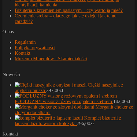
identyfikacji kamienia.
Biżuteria z krzemieniem pasiastym – czy warto ją mieć?
Czernienie srebra – dlaczego tak się dzieje i jak temu
zaradzić?
O nas
Regulamin
Polityka prywatności
Kontakt
Muzeum Minerałów i Skamieniałości
Nowości
Ciężki naszyjnik z
onyksu i muszli
397,00
zł
PODŁUŻNY wisior z różowym opalem i srebrem
142,00
zł
Morganit choker ze
złotymi dodatkami
Komplet biżuterii z
lapisem lazuli: wisior i kolczyki
796,00
zł
Kontakt