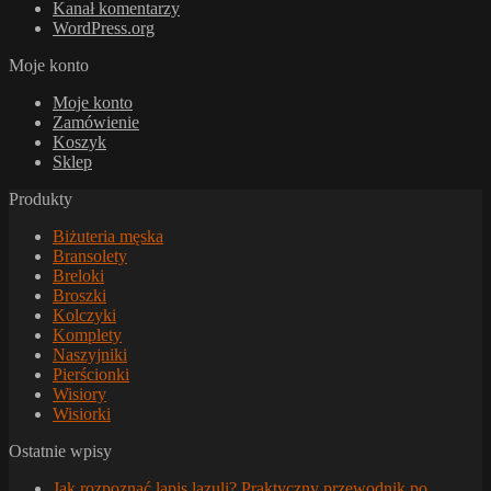
Kanał komentarzy
WordPress.org
Moje konto
Moje konto
Zamówienie
Koszyk
Sklep
Produkty
Biżuteria męska
Bransolety
Breloki
Broszki
Kolczyki
Komplety
Naszyjniki
Pierścionki
Wisiory
Wisiorki
Ostatnie wpisy
Jak rozpoznać lapis lazuli? Praktyczny przewodnik po