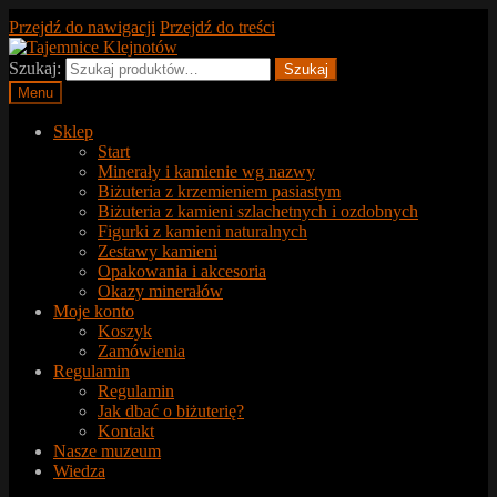
Przejdź do nawigacji
Przejdź do treści
Szukaj:
Szukaj
Menu
Sklep
Start
Minerały i kamienie wg nazwy
Biżuteria z krzemieniem pasiastym
Biżuteria z kamieni szlachetnych i ozdobnych
Figurki z kamieni naturalnych
Zestawy kamieni
Opakowania i akcesoria
Okazy minerałów
Moje konto
Koszyk
Zamówienia
Regulamin
Regulamin
Jak dbać o biżuterię?
Kontakt
Nasze muzeum
Wiedza