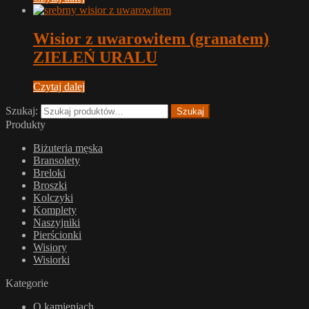
Wisior z uwarowitem (granatem)
ZIELEŃ URALU
Czytaj dalej
Szukaj:
Szukaj
Produkty
Biżuteria męska
Bransolety
Breloki
Broszki
Kolczyki
Komplety
Naszyjniki
Pierścionki
Wisiory
Wisiorki
Kategorie
O kamieniach