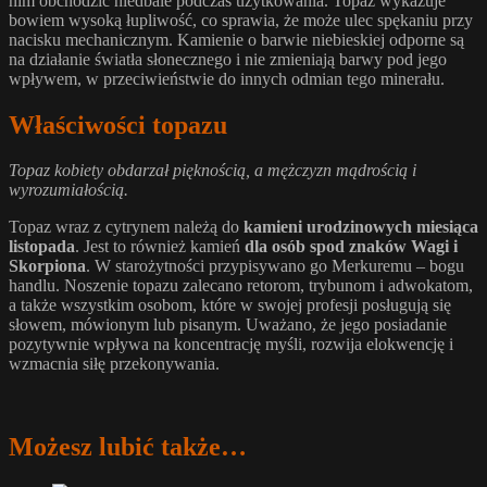
nim obchodzić niedbale podczas użytkowania. Topaz wykazuje
bowiem wysoką łupliwość, co sprawia, że może ulec spękaniu przy
nacisku mechanicznym. Kamienie o barwie niebieskiej odporne są
na działanie światła słonecznego i nie zmieniają barwy pod jego
wpływem, w przeciwieństwie do innych odmian tego minerału.
Właściwości topazu
Topaz kobiety obdarzał pięknością, a mężczyzn mądrością i
wyrozumiałością.
Topaz wraz z cytrynem należą do
kamieni urodzinowych miesiąca
listopada
. Jest to również kamień
dla osób spod znaków Wagi i
Skorpiona
. W starożytności przypisywano go Merkuremu – bogu
handlu. Noszenie topazu zalecano retorom, trybunom i adwokatom,
a także wszystkim osobom, które w swojej profesji posługują się
słowem, mówionym lub pisanym. Uważano, że jego posiadanie
pozytywnie wpływa na koncentrację myśli, rozwija elokwencję i
wzmacnia siłę przekonywania.
Możesz lubić także…