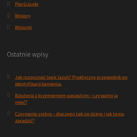
Pierścionki
Wisiory
Wisiorki
Ostatnie wpisy
Jak rozpoznać lapis lazuli? Praktyczny przewodnik po
identyfikacji kamienia.
Biżuteria z krzemieniem pasiastym – czy warto ją
mieć?
Czernienie srebra – dlaczego tak się dzieje i jak temu
zaradzić?