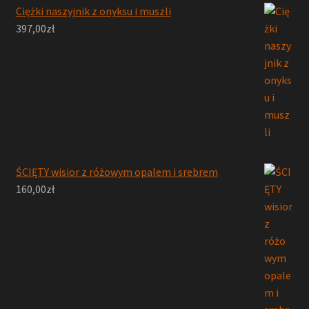
Ciężki naszyjnik z onyksu i muszli
397,00
zł
ŚCIĘTY wisior z różowym opalem i srebrem
160,00
zł