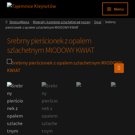
Przejdź
Przejdź
Menu
do
do
nawigacji
treści
Strona główna
Minerały i kamienie szlachetne wg nazwy
Opal
Srebrny
Sklep
pierścionek z opalem szlachetnym MIODOWY KWIAT
Srebrny pierścionek z opalem
Moje konto
szlachetnym MIODOWY KWIAT
Regulamin
Nasze muzeum
🔍
Wiedza