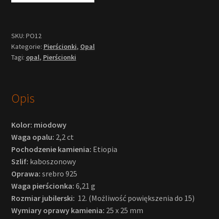
SKU:
PO12
Kategorie:
Pierścionki
,
Opal
Tagi:
opal
,
Pierścionki
Opis
Kolor: miodowy
Waga opalu:
2,2 ct
Pochodzenie kamienia:
Etiopia
Szlif:
kaboszonowy
Oprawa:
srebro 925
Waga pierścionka:
6,21 g
Rozmiar jubilerski:
12. (Możliwość powiększenia do 15)
Wymiary oprawy kamienia:
25 x 25 mm