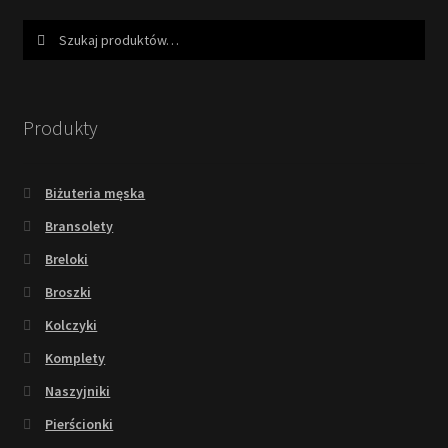
Szukaj:
Szukaj
Produkty
Biżuteria męska
Bransolety
Breloki
Broszki
Kolczyki
Komplety
Naszyjniki
Pierścionki