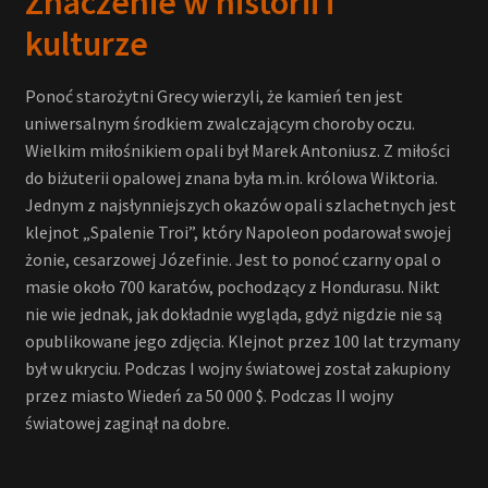
Znaczenie w historii i
kulturze
Ponoć starożytni Grecy wierzyli, że kamień ten jest
uniwersalnym środkiem zwalczającym choroby oczu.
Wielkim miłośnikiem opali był Marek Antoniusz. Z miłości
do biżuterii opalowej znana była m.in. królowa Wiktoria.
Jednym z najsłynniejszych okazów opali szlachetnych jest
klejnot „Spalenie Troi”, który Napoleon podarował swojej
żonie, cesarzowej Józefinie. Jest to ponoć czarny opal o
masie około 700 karatów, pochodzący z Hondurasu. Nikt
nie wie jednak, jak dokładnie wygląda, gdyż nigdzie nie są
opublikowane jego zdjęcia. Klejnot przez 100 lat trzymany
był w ukryciu. Podczas I wojny światowej został zakupiony
przez miasto Wiedeń za 50 000 $. Podczas II wojny
światowej zaginął na dobre.