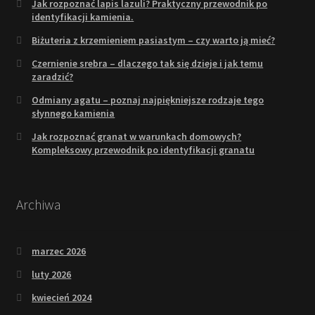
Jak rozpoznać lapis lazuli? Praktyczny przewodnik po
identyfikacji kamienia.
Biżuteria z krzemieniem pasiastym – czy warto ją mieć?
Czernienie srebra – dlaczego tak się dzieje i jak temu
zaradzić?
Odmiany agatu – poznaj najpiękniejsze rodzaje tego
słynnego kamienia
Jak rozpoznać granat w warunkach domowych?
Kompleksowy przewodnik po identyfikacji granatu
Archiwa
marzec 2026
luty 2026
kwiecień 2024